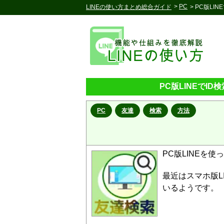
>
PC
LINEの使い方まとめ総合ガイド
> PC版L
PC版LINEでI
PC
友達
検索
方法
PC版LINEを
最近はスマホ版L
いるようです。