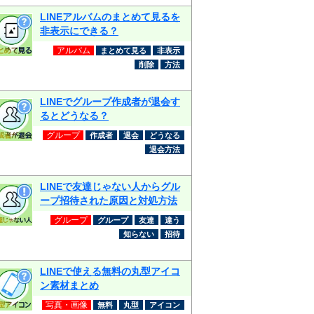
LINEアルバムのまとめて見るを
非表示にできる？
アルバム
まとめて見る
非表示
削除
方法
LINEでグループ作成者が退会す
るとどうなる？
グループ
作成者
退会
どうなる
退会方法
LINEで友達じゃない人からグル
ープ招待された原因と対処方法
グループ
グループ
友達
違う
知らない
招待
LINEで使える無料の丸型アイコ
ン素材まとめ
写真・画像
無料
丸型
アイコン