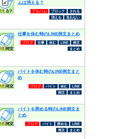
ムは消える？
アルバム
ブロック
される
消える
見れない
仕事を休む時のLINE例文まとめ
ブログ
仕事
休む
LINE
例文
まとめ
バイトを休む時のLINE例文まと
め
ブログ
バイト
休む
LINE
例文
まとめ
バイトを辞める時のLINE例文ま
とめ
ブログ
バイト
辞める
LINE
例文
まとめ