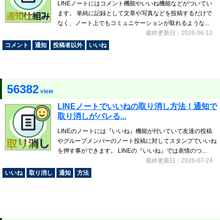
LINEノートにはコメント機能やいいね機能などがついてい
ます。 単純に記録として文章や写真などを投稿するだけで
なく、ノート上でもコミュニケーションが取れるような...
最終更新日：2026-06-12
コメント
通知
投稿者以外
いいね
56382
view
LINEノートでいいねの取り消し方法！通知で
取り消しがバレる...
LINEのノートには『いいね』機能が付いていて友達の投稿
やグループメンバーのノート投稿に対してスタンプでいいね
を押す事ができます。 LINEの『いいね』では表情のつ...
最終更新日：2026-07-24
いいね
取り消し
通知
方法