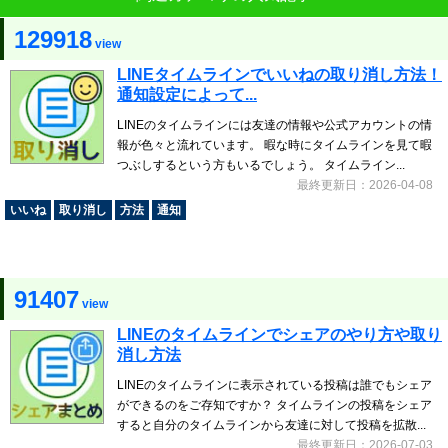
129918
view
LINEタイムラインでいいねの取り消し方法！
通知設定によって...
LINEのタイムラインには友達の情報や公式アカウントの情
報が色々と流れています。 暇な時にタイムラインを見て暇
つぶしするという方もいるでしょう。 タイムライン...
最終更新日：2026-04-08
いいね
取り消し
方法
通知
91407
view
LINEのタイムラインでシェアのやり方や取り
消し方法
LINEのタイムラインに表示されている投稿は誰でもシェア
ができるのをご存知ですか？ タイムラインの投稿をシェア
すると自分のタイムラインから友達に対して投稿を拡散...
最終更新日：2026-07-03