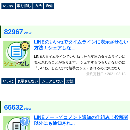
いいね
取り消し
方法
通知
82967
view
LINEのいいねでタイムラインに表示させない
方法！シェアしな...
LINEのタイムラインでいいねしたら友達のタイムラインに
表示されることがあります。 シェアするつもりがないのに
『いいね』しただけで勝手にシェアされるのは気になり...
最終更新日：2021-03-18
いいね
表示させない
シェアしない
方法
66632
view
LINEノートでコメント通知の仕組み！投稿者
以外にも通知され...