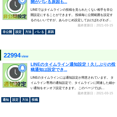
開がバレる原因も...
LINEではタイムラインの投稿を見られたくない相手を非公
開設定にすることができます。 投稿毎に公開範囲を設定す
るのもいいですが、あらかじめ設定しておけばわざわざ...
最終更新日：2021-03-15
非公開
設定
方法
バレる
原因
22994
view
LINEのタイムライン通知設定！久しぶりの投
稿通知は設定でき...
LINEのタイムラインには通知設定が用意されています。 タ
イムライン専用の通知設定で、タイムラインに関連した細か
い通知をオンオフ設定できます。 このページではL...
最終更新日：2021-03-15
通知
設定
方法
投稿