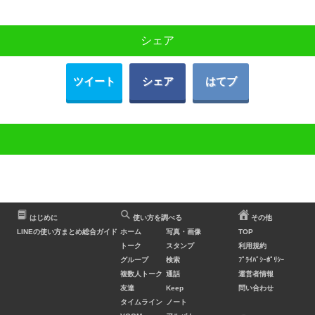
シェア
ツイート
シェア
はてブ
はじめに
使い方を調べる
その他
LINEの使い方まとめ総合ガイド
ホーム
写真・画像
TOP
トーク
スタンプ
利用規約
グループ
検索
ﾌﾟﾗｲﾊﾞｼｰﾎﾟﾘｼｰ
複数人トーク
通話
運営者情報
友達
Keep
問い合わせ
タイムライン
ノート