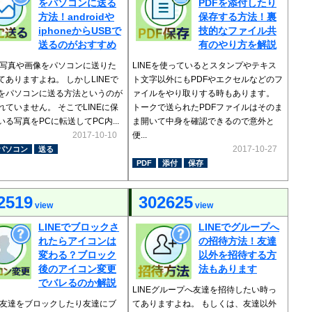
をパソコンに送る
PDFを添付したり
方法！androidや
保存する方法！裏
iphoneからUSBで
技的なファイル共
送るのがおすすめ
有のやり方を解説
Eの写真や画像をパソコンに送りた
LINEを使っているとスタンプやテキス
てありますよね。 しかしLINEで
ト文字以外にもPDFやエクセルなどのフ
をパソコンに送る方法というのが
ァイルをやり取りする時もあります。
れていません。 そこでLINEに保
トークで送られたPDFファイルはそのま
いる写真をPCに転送してPC内...
ま開いて中身を確認できるので意外と
2017-10-10
便...
2017-10-27
パソコン
送る
PDF
添付
保存
2519
302625
view
view
LINEでブロックさ
LINEでグループへ
れたらアイコンは
の招待方法！友達
変わる？ブロック
以外を招待する方
後のアイコン変更
法もあります
でバレるのか解説
LINEグループへ友達を招待したい時っ
Eで友達をブロックしたり友達にブ
てありますよね。 もしくは、友達以外