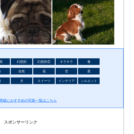
期
幻想的
幻想的②
キラキラ
春
海
自然
花
空
星
猫
犬
スイーツ
インテリア
シルエット
の壁紙におすすめの写真一覧はこちら
スポンサーリンク