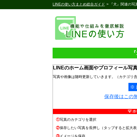
LINEの使い方まとめ総合ガイド
> 『犬』関連の
『
LINEのホーム画面やプロフィール写
写真や画像は随時更新していきます。（カテゴリ
※
保存後はこの
💡 
①
写真のカテゴリを選択
②
保存したい写真を長押し（タップすると拡大表
③
イメージを保存