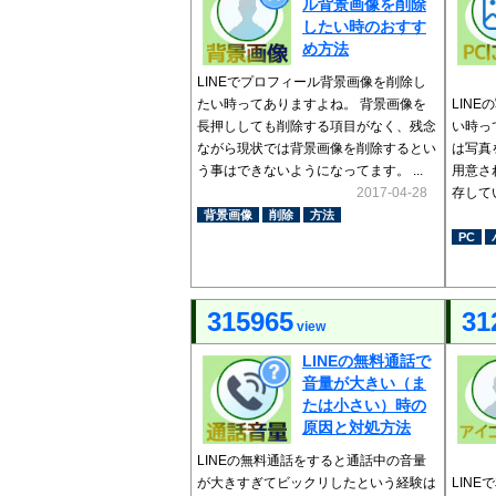
ル背景画像を削除
したい時のおすす
め方法
LINEでプロフィール背景画像を削除し
たい時ってありますよね。 背景画像を
LIN
長押ししても削除する項目がなく、残念
い時っ
ながら現状では背景画像を削除するとい
は写真
う事はできないようになってます。 ...
用意さ
2017-04-28
存して
背景画像
削除
方法
PC
315965
31
view
LINEの無料通話で
音量が大きい（ま
たは小さい）時の
原因と対処方法
LINEの無料通話をすると通話中の音量
が大きすぎてビックリしたという経験は
LIN