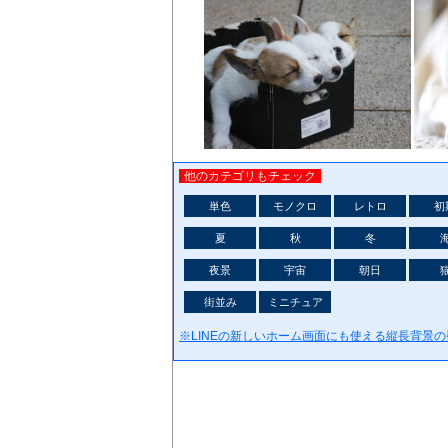
他のカテゴリもチェック
単色
モノクロ
レトロ
初
夏
秋
冬
夜景
宇宙
朝日
街並み
ミニチュア
※LINEの新しいホーム画面にも使える縦長背景