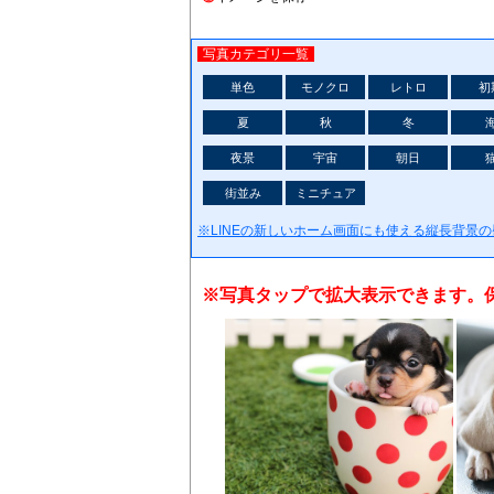
写真カテゴリ一覧
単色
モノクロ
レトロ
初
夏
秋
冬
夜景
宇宙
朝日
街並み
ミニチュア
※LINEの新しいホーム画面にも使える縦長背景
※写真タップで拡大表示できます。