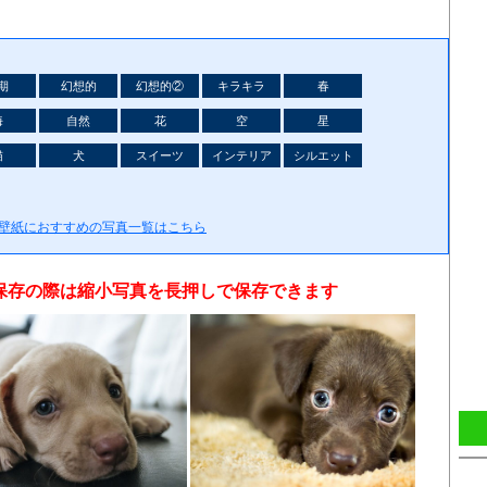
期
幻想的
幻想的②
キラキラ
春
海
自然
花
空
星
猫
犬
スイーツ
インテリア
シルエット
の壁紙におすすめの写真一覧はこちら
保存の際は縮小写真を長押しで保存できます