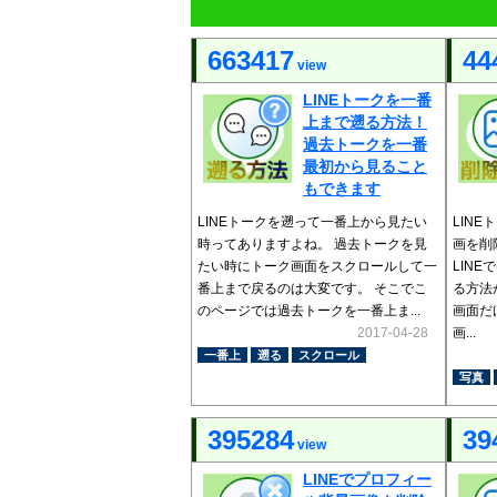
663417
44
view
LINEトークを一番
上まで遡る方法！
過去トークを一番
最初から見ること
もできます
LINEトークを遡って一番上から見たい
LIN
時ってありますよね。 過去トークを見
画を削
たい時にトーク画面をスクロールして一
LIN
番上まで戻るのは大変です。 そこでこ
る方法
のページでは過去トークを一番上ま...
画面だ
2017-04-28
画...
一番上
遡る
スクロール
写真
395284
39
view
LINEでプロフィー