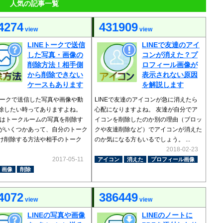
人気の記事一覧
4274
431909
view
view
LINEトークで送信
LINEで友達のアイ
した写真・画像の
コンが消えた？プ
削除方法！相手側
ロフィール画像が
から削除できない
表示されない原因
ケースもあります
を解説します
Eトークで送信した写真や画像や動
LINEで友達のアイコンが急に消えたら
除したい時ってありますよね。
心配になりますよね。 友達が自分でア
Eではトークルームの写真を削除す
イコンを削除したのか別の理由（ブロッ
がいくつかあって、自分のトーク
クや友達削除など）でアイコンが消えた
け削除する方法や相手のトーク
のか気になる方もいるでしょう。 ...
2018-02-23
2017-05-11
アイコン
消えた
プロフィール画像
画像
削除
4072
386449
view
view
LINEの写真や画像
LINEのノートに