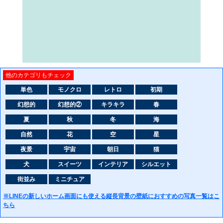
他のカテゴリもチェック
単色
モノクロ
レトロ
初期
幻想的
幻想的②
キラキラ
春
夏
秋
冬
海
自然
花
空
星
夜景
宇宙
朝日
猫
犬
スイーツ
インテリア
シルエット
街並み
ミニチュア
※LINEの新しいホーム画面にも使える縦長背景の壁紙におすすめの写真一覧はこ
ちら