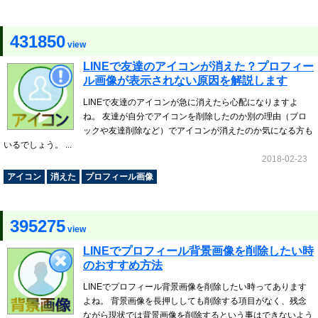
431850
view
LINEで友達のアイコンが消えた？プロフィー
ル画像が表示されない原因を解説します
LINEで友達のアイコンが急に消えたら心配になりますよ
ね。 友達が自分でアイコンを削除したのか別の理由（ブロ
ックや友達削除など）でアイコンが消えたのか気になる方も
いるでしょう。 ...
2018-02-23
アイコン
消えた
プロフィール画像
395275
view
LINEでプロフィール背景画像を削除したい時
のおすすめ方法
LINEでプロフィール背景画像を削除したい時ってあります
よね。 背景画像を長押ししても削除する項目がなく、残念
ながら現状では背景画像を削除するという事はできないよう