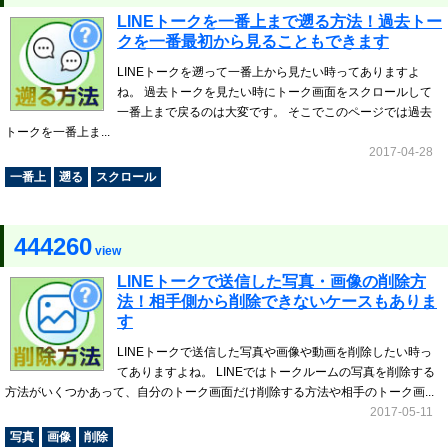
LINEトークを一番上まで遡る方法！過去トー
クを一番最初から見ることもできます
LINEトークを遡って一番上から見たい時ってありますよ
ね。 過去トークを見たい時にトーク画面をスクロールして
一番上まで戻るのは大変です。 そこでこのページでは過去
トークを一番上ま...
2017-04-28
一番上
遡る
スクロール
444260
view
LINEトークで送信した写真・画像の削除方
法！相手側から削除できないケースもありま
す
LINEトークで送信した写真や画像や動画を削除したい時っ
てありますよね。 LINEではトークルームの写真を削除する
方法がいくつかあって、自分のトーク画面だけ削除する方法や相手のトーク画...
2017-05-11
写真
画像
削除