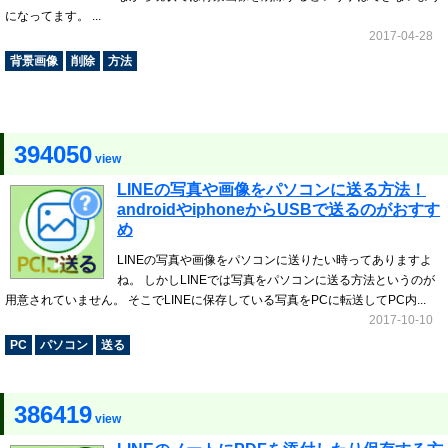
になってます。 ...
2017-04-28
背景画像
削除
方法
394050
view
LINEの写真や画像をパソコンに送る方法！
androidやiphoneからUSBで送るのがおすす
め
LINEの写真や画像をパソコンに送りたい時ってありますよ
ね。 しかしLINEでは写真をパソコンに送る方法というのが
用意されていません。 そこでLINEに保存している写真をPCに転送してPC内...
2017-10-10
PC
パソコン
送る
386419
view