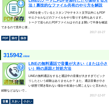
LINEのノートにPDFを添付したり保存する方
法！裏技的なファイル共有のやり方を解説
LINEを使っているとスタンプやテキスト文字以外にもPDF
やエクセルなどのファイルをやり取りする時もあります。
トークで送られたPDFファイルはそのまま開いて中身を確認
できるので意外と便...
2017-10-27
PDF
添付
保存
315942
view
LINEの無料通話で音量が大きい（または小さ
い）時の原因と対処方法
LINEの無料通話をすると通話中の音量が大きすぎてビック
リしたという経験はありませんか？ また、通話音量が小さ
い状態で聞き取れない場合や友達から聞こえないと言われた
経験などはないで...
2017-12-07
音量
大きい
小さい