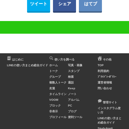
ツイート
シェア
はてブ
はじめに
使い方を調べる
その他
LINEの使い方まとめ総合ガイド
ホーム
写真・画像
TOP
トーク
スタンプ
利用規約
グループ
検索
ﾌﾟﾗｲﾊﾞｼｰﾎﾟﾘｼｰ
複数人トーク
通話
運営者情報
友達
Keep
問い合わせ
タイムライン
ノート
VOOM
アルバム
管理サイト
ブロック
PC
インスタグラム使
非表示
ブログ
い方
プロフィール
便利ツール
LINEの使い方まと
め総合ガイド
StudyAppli