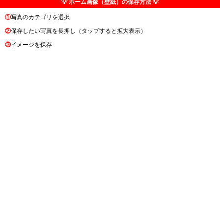
💡 ホーム画像（壁紙）の保存方法 💡
①
写真のカテゴリを選択
②
保存したい写真を長押し（タップすると拡大表示）
③
イメージを保存