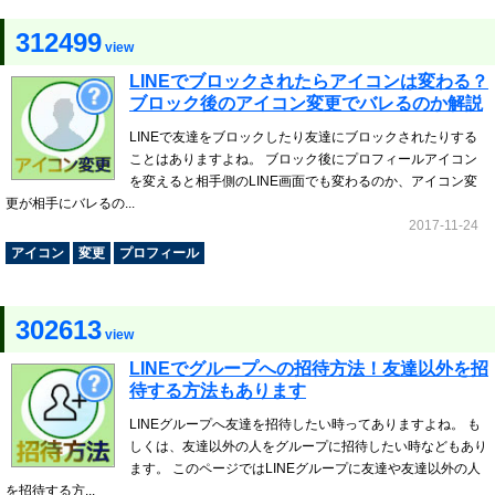
312499
view
LINEでブロックされたらアイコンは変わる？
ブロック後のアイコン変更でバレるのか解説
LINEで友達をブロックしたり友達にブロックされたりする
ことはありますよね。 ブロック後にプロフィールアイコン
を変えると相手側のLINE画面でも変わるのか、アイコン変
更が相手にバレるの...
2017-11-24
アイコン
変更
プロフィール
302613
view
LINEでグループへの招待方法！友達以外を招
待する方法もあります
LINEグループへ友達を招待したい時ってありますよね。 も
しくは、友達以外の人をグループに招待したい時などもあり
ます。 このページではLINEグループに友達や友達以外の人
を招待する方...