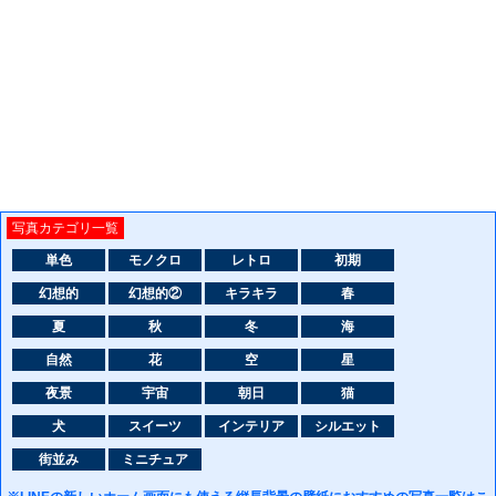
写真カテゴリ一覧
単色
モノクロ
レトロ
初期
幻想的
幻想的②
キラキラ
春
夏
秋
冬
海
自然
花
空
星
夜景
宇宙
朝日
猫
犬
スイーツ
インテリア
シルエット
街並み
ミニチュア