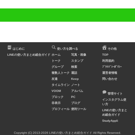
はじめに
使い方を調べる
その他
LINEの使い方まとめ総合ガイド
ホーム
写真・画像
TOP
トーク
スタンプ
利用規約
グループ
検索
ﾌﾟﾗｲﾊﾞｼｰﾎﾟﾘｼｰ
複数人トーク
通話
運営者情報
友達
Keep
問い合わせ
タイムライン
ノート
VOOM
アルバム
管理サイト
ブロック
PC
インスタグラム使
非表示
ブログ
い方
プロフィール
便利ツール
LINEの使い方まと
め総合ガイド
StudyAppli
Copyright (C) 2013-2026 LINEの使い方まとめ総合ガイド All Rights Reserved.