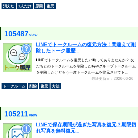
消えた
1人だけ
原因
復元
105487
view
LINEでトークルームの復元方法！間違えて削
除したトーク履歴...
LINEでトークルームを復元したい時ってありませんか？ 友
だちとのトークルームを削除した時やグループトークルーム
を削除したけどもう一度トークルームを復元させてト...
最終更新日：2026-06-26
トークルーム
削除
復元
方法
105211
view
LINEで保存期間が過ぎた写真を復元？期限切
れ写真を無料復元...