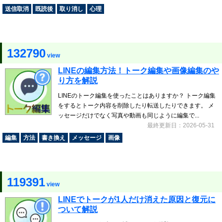
送信取消
既読後
取り消し
心理
132790
view
LINEの編集方法！トーク編集や画像編集のや
り方を解説
LINEのトーク編集を使ったことはありますか？ トーク編集
をするとトーク内容を削除したり転送したりできます。 メ
ッセージだけでなく写真や動画も同じように編集で...
最終更新日：2026-05-31
編集
方法
書き換え
メッセージ
画像
119391
view
LINEでトークが1人だけ消えた原因と復元に
ついて解説