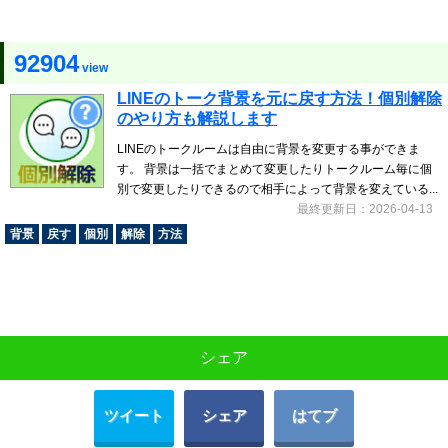
92904
view
LINEのトーク背景を元に戻す方法！個別解除
のやり方も解説します
LINEのトークルームは自由に背景を変更する事ができま
す。 背景は一括でまとめて変更したりトークルーム毎に個
別で変更したりできるので相手によって背景を変えている...
最終更新日：2026-04-13
背景
戻す
個別
解除
方法
シェア
ツイート
シェア
はてブ