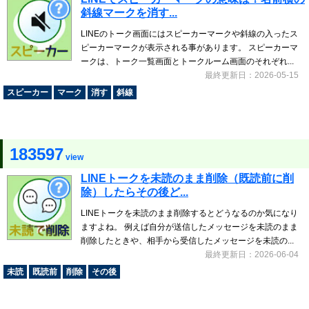
斜線マークを消す...
LINEのトーク画面にはスピーカーマークや斜線の入ったス
ピーカーマークが表示される事があります。 スピーカーマ
ークは、トーク一覧画面とトークルーム画面のそれぞれ...
最終更新日：2026-05-15
スピーカー
マーク
消す
斜線
183597
view
LINEトークを未読のまま削除（既読前に削
除）したらその後ど...
LINEトークを未読のまま削除するとどうなるのか気になり
ますよね。 例えば自分が送信したメッセージを未読のまま
削除したときや、相手から受信したメッセージを未読の...
最終更新日：2026-06-04
未読
既読前
削除
その後