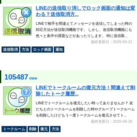
LINEの送信取り消しでロック画面の通知は変
わる？送信取消方...
LINEで相手を間違えてメッセージを送信してしまった時の
対応方法が送信取消機能です。 しかし、送信取消機能にも
色々と条件や課題などがあったりします。 特に送信取...
最終更新日：2026-04-21
送信取消
方法
ロック画面
通知
105487
view
LINEでトークルームの復元方法！間違えて削
除したトーク履歴...
LINEでトークルームを復元したい時ってありませんか？ 友
だちとのトークルームを削除した時やグループトークルーム
を削除したけどもう一度トークルームを復元させてト...
最終更新日：2026-06-26
トークルーム
削除
復元
方法