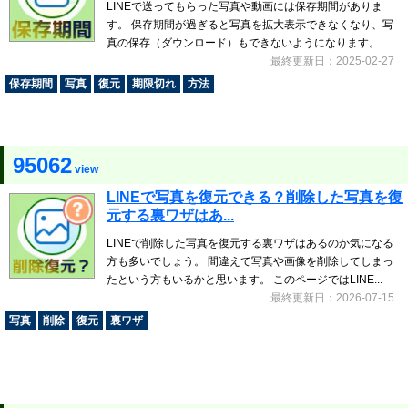
LINEで送ってもらった写真や動画には保存期間がありま
す。 保存期間が過ぎると写真を拡大表示できなくなり、写
真の保存（ダウンロード）もできないようになります。 ...
最終更新日：2025-02-27
保存期間
写真
復元
期限切れ
方法
95062
view
LINEで写真を復元できる？削除した写真を復
元する裏ワザはあ...
LINEで削除した写真を復元する裏ワザはあるのか気になる
方も多いでしょう。 間違えて写真や画像を削除してしまっ
たという方もいるかと思います。 このページではLINE...
最終更新日：2026-07-15
写真
削除
復元
裏ワザ