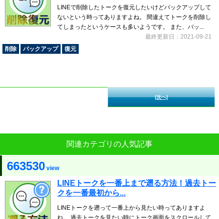
LINEで削除したトークを復元したいけどバックアップして
ないという時ってありますよね。 間違えてトークを削除し
てしまったというケースも多いようです。 また、バッ...
最終更新日：2021-09-21
削除
バックアップ
復元
[次へ]
関連カテゴリの人気記事
663530
view
LINEトークを一番上まで遡る方法！過去トー
クを一番最初から...
LINEトークを遡って一番上から見たい時ってありますよ
ね。 過去トークを見たい時にトーク画面をスクロールして