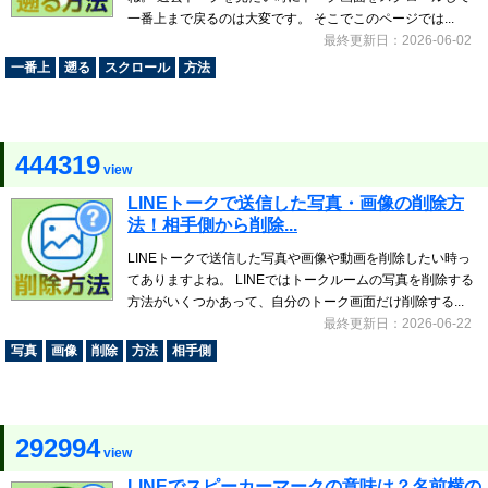
一番上まで戻るのは大変です。 そこでこのページでは...
最終更新日：2026-06-02
一番上
遡る
スクロール
方法
444319
view
LINEトークで送信した写真・画像の削除方
法！相手側から削除...
LINEトークで送信した写真や画像や動画を削除したい時っ
てありますよね。 LINEではトークルームの写真を削除する
方法がいくつかあって、自分のトーク画面だけ削除する...
最終更新日：2026-06-22
写真
画像
削除
方法
相手側
292994
view
LINEでスピーカーマークの意味は？名前横の