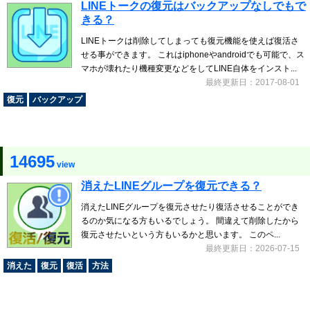
LINEトークの復元はバックアップなしでもで
きる？
LINEトークは削除してしまっても復元機能を使えば復活さ
せる事ができます。 これはiphoneやandroidでも可能で、ス
マホが壊れたり機種変更などをしてLINE自体をインスト...
最終更新日：2017-08-01
復元
バックアップ
14695
view
消えたLINEグループを復元できる？
消えたLINEグループを復元させたり復活させることができ
るのか気になる方もいるでしょう。 間違えて削除したから
復元させたいという方もいるかと思います。 このペ...
最終更新日：2026-07-15
消えた
復元
復活
方法