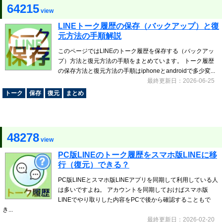
64215
view
LINEトーク履歴の保存（バックアップ）と復
元方法の手順解説
このページではLINEのトーク履歴を保存する（バックアッ
プ）方法と復元方法の手順をまとめています。 トーク履歴
の保存方法と復元方法の手順はiphoneとandroidで多少変...
最終更新日：2026-06-25
トーク
保存
復元
まとめ
48278
view
PC版LINEのトーク履歴をスマホ版LINEに移
行（復元）できる？
PC版LINEとスマホ版LINEアプリを同期して利用している人
は多いですよね。 アカウントを同期しておけばスマホ版
LINEでやり取りした内容をPCで後から確認することもで
き...
最終更新日：2026-02-20