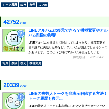
トーク履歴
移行
復元
スマホ
42752
view
LINEアルバムは復元できる？機種変更やアル
バム削除の影響
LINEアルバムを間違えて削除してしまったり、機種変更で
引き継ぎに失敗した時など、アルバムが消えてしまうケース
があります。 このような時にアルバムを復元したいと...
最終更新日：2026-04-25
写真
削除
復元
機種変更
20339
view
LINEの複数人トークを非表示解除する方法！
トーク履歴も復元...
LINEの複数人トークを非表示にしたけど復活させたいとい