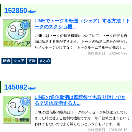
152850
view
LINEでトークを転送（シェア）する方法！ト
ークのスクショ機...
LINEにはトークの転送機能がついていて、トーク内容を自
由に転送する事ができます。 トークの転送は自分が発言し
たメッセージだけでなく、トークルームで相手が発言し...
最終更新日：2026-07-29
転送
シェア
方法
まとめ
145092
view
LINEの送信取消は既読後でも取り消しでき
る？送信取消する人...
LINEの送信取消機能はトークのメッセージを誤送信してし
まった時に使える便利な機能ですが、毎日頻繁に使うという
わけでもないのでよく解らないという方もいます。 例...
最終更新日：2026-06-16