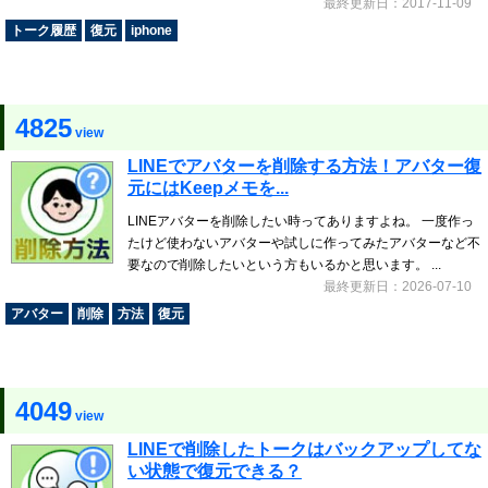
最終更新日：2017-11-09
トーク履歴
復元
iphone
4825
view
LINEでアバターを削除する方法！アバター復
元にはKeepメモを...
LINEアバターを削除したい時ってありますよね。 一度作っ
たけど使わないアバターや試しに作ってみたアバターなど不
要なので削除したいという方もいるかと思います。 ...
最終更新日：2026-07-10
アバター
削除
方法
復元
4049
view
LINEで削除したトークはバックアップしてな
い状態で復元できる？