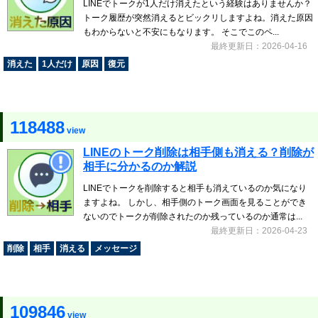
LINEでトークが1人だけ消えたという経験はありませんか？
トーク履歴が突然消えるとビックリしますよね。消えた原因
もわからないと不安にもなります。 そこでこのペ...
最終更新日：2026-04-16
消えた
1人だけ
原因
復元
118488
view
LINEのトーク削除は相手側も消える？削除が
相手に分かるのか解説
LINEでトークを削除すると相手も消えているのか気になり
ますよね。 しかし、相手側のトーク画面を見ることができ
ないのでトークが削除されたのか残っているのか通常は...
最終更新日：2026-04-23
削除
相手
消える
メッセージ
109846
view