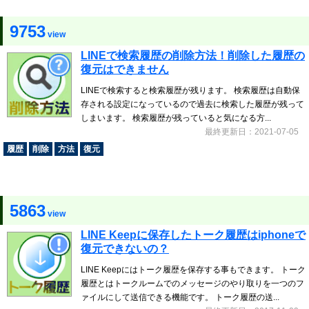
9753
view
LINEで検索履歴の削除方法！削除した履歴の
復元はできません
LINEで検索すると検索履歴が残ります。 検索履歴は自動保
存される設定になっているので過去に検索した履歴が残って
しまいます。 検索履歴が残っていると気になる方...
最終更新日：2021-07-05
履歴
削除
方法
復元
5863
view
LINE Keepに保存したトーク履歴はiphoneで
復元できないの？
LINE Keepにはトーク履歴を保存する事もできます。 トーク
履歴とはトークルームでのメッセージのやり取りを一つのフ
ァイルにして送信できる機能です。 トーク履歴の送...