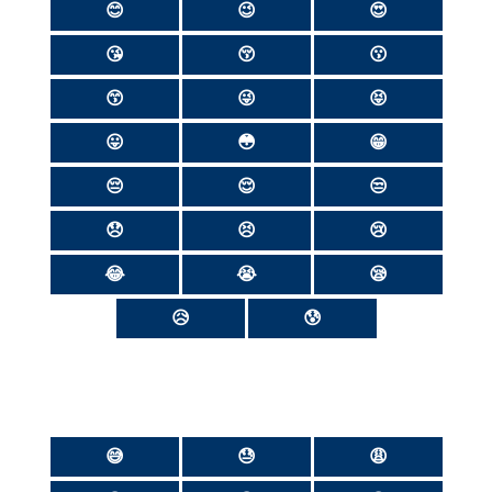
😊
😉
😍
😘
😚
😗
😙
😜
😝
😛
😳
😁
😔
😌
😒
😞
😣
😢
😂
😭
😪
😥
😰
😅
😓
😩