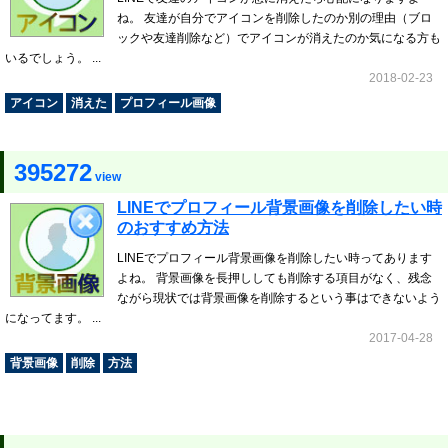
ね。 友達が自分でアイコンを削除したのか別の理由（ブロ
ックや友達削除など）でアイコンが消えたのか気になる方も
いるでしょう。 ...
2018-02-23
アイコン
消えた
プロフィール画像
395272
view
LINEでプロフィール背景画像を削除したい時
のおすすめ方法
LINEでプロフィール背景画像を削除したい時ってあります
よね。 背景画像を長押ししても削除する項目がなく、残念
ながら現状では背景画像を削除するという事はできないよう
になってます。 ...
2017-04-28
背景画像
削除
方法