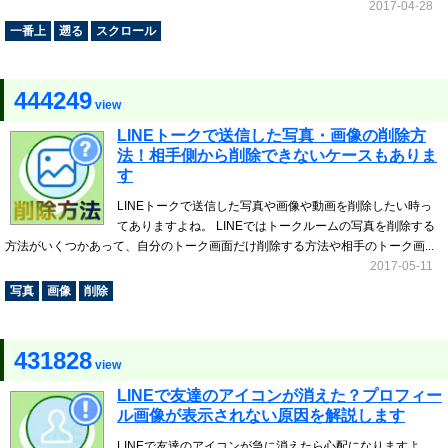
2017-04-28
一番上
遡る
スクロール
444249
view
LINEトークで送信した写真・画像の削除方
法！相手側から削除できないケースもありま
す
LINEトークで送信した写真や画像や動画を削除したい時っ
てありますよね。 LINEではトークルームの写真を削除する
方法がいくつかあって、自分のトーク画面だけ削除する方法や相手のトーク画...
2017-05-11
写真
画像
削除
431828
view
LINEで友達のアイコンが消えた？プロフィー
ル画像が表示されない原因を解説します
LINEで友達のアイコンが急に消えたら心配になりますよ