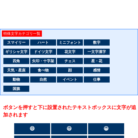
特殊文字カテゴリ一覧
スマイリー
ハート
ミニフォント
数字
ギリシャ文字
ドイツ文字
花文字
一文字漢字
四角
矢印・十字架
チェス
星・花
天気・星座
食べ物
顔
感情
動物
自然
イベント
仕事
国旗
ボタンを押すと下に設置されたテキストボックスに文字が追
加されます
😄
😃
😀