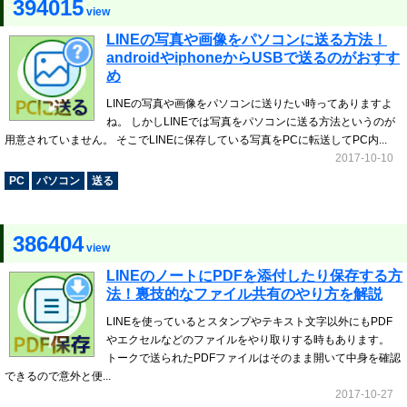
394015
view
LINEの写真や画像をパソコンに送る方法！
androidやiphoneからUSBで送るのがおすす
め
LINEの写真や画像をパソコンに送りたい時ってありますよ
ね。 しかしLINEでは写真をパソコンに送る方法というのが
用意されていません。 そこでLINEに保存している写真をPCに転送してPC内...
2017-10-10
PC
パソコン
送る
386404
view
LINEのノートにPDFを添付したり保存する方
法！裏技的なファイル共有のやり方を解説
LINEを使っているとスタンプやテキスト文字以外にもPDF
やエクセルなどのファイルをやり取りする時もあります。
トークで送られたPDFファイルはそのまま開いて中身を確認
できるので意外と便...
2017-10-27