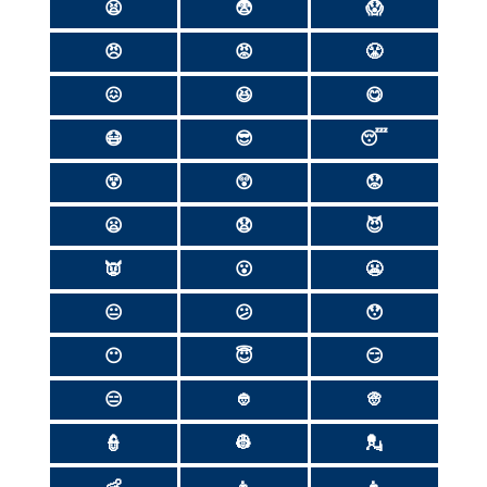
😫
😨
😱
😠
😡
😤
😖
😆
😋
😷
😎
😴
😵
😲
😟
😦
😧
😈
👿
😮
😬
😐
😕
😯
😶
😇
😏
😑
👲
👳
👮
👷
💂
👶
👦
👧