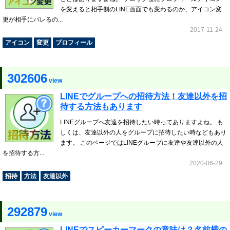
を変えると相手側のLINE画面でも変わるのか、アイコン変
更が相手にバレるの...
2017-11-24
アイコン
変更
プロフィール
302606
view
LINEでグループへの招待方法！友達以外を招
待する方法もあります
LINEグループへ友達を招待したい時ってありますよね。 も
しくは、友達以外の人をグループに招待したい時などもあり
ます。 このページではLINEグループに友達や友達以外の人
を招待する方...
2020-06-29
招待
方法
友達以外
292879
view
LINEでスピーカーマークの意味は？名前横の