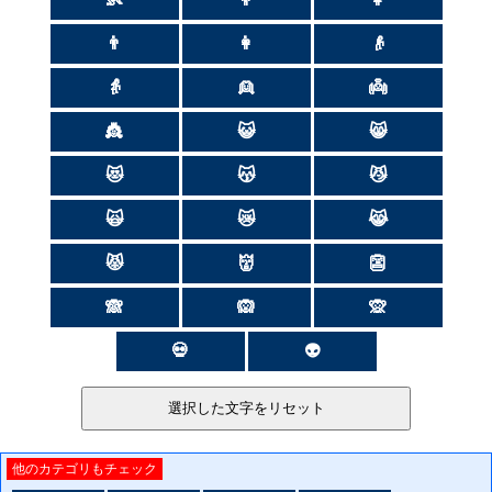
👨
👩
👴
👵
👱
👼
👸
😺
😸
😻
😽
😼
🙀
😿
😹
😾
👹
👺
🙈
🙉
🙊
💀
👽
他のカテゴリもチェック