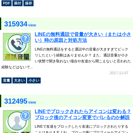
PDF
添付
保存
315934
view
LINEの無料通話で音量が大きい（または小さ
い）時の原因と対処方法
LINEの無料通話をすると通話中の音量が大きすぎてビック
リしたという経験はありませんか？ また、通話音量が小さ
い状態で聞き取れない場合や友達から聞こえないと言われた
経験などはないで...
2017-12-07
音量
大きい
小さい
312495
view
LINEでブロックされたらアイコンは変わる？
ブロック後のアイコン変更でバレるのか解説
LINEで友達をブロックしたり友達にブロックされたりする
ことはありますよね。 ブロック後にプロフィールアイコン