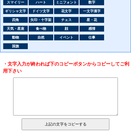
スマイリー
ハート
ミニフォント
数字
ギリシャ文字
ドイツ文字
花文字
一文字漢字
四角
矢印・十字架
チェス
星・花
天気・星座
食べ物
顔
感情
動物
自然
イベント
仕事
国旗
・文字入力が終われば下のコピーボタンからコピーしてご利
用下さい