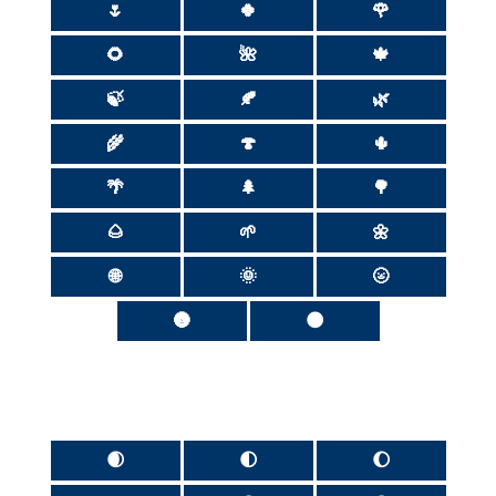
🌷
🍀
🌹
🌻
🌺
🍁
🍃
🍂
🌿
🌾
🍄
🌵
🌴
🌲
🌳
🌰
🌱
🌼
🌐
🌞
🌝
🌚
🌑
🌒
🌓
🌔