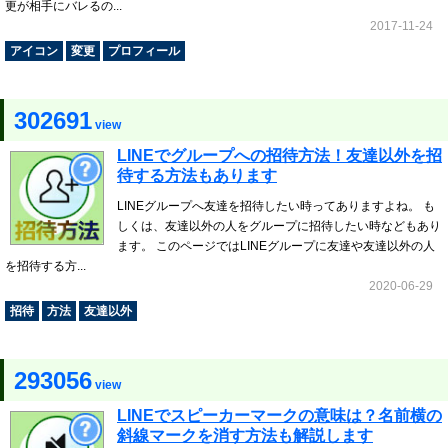
更が相手にバレるの...
2017-11-24
アイコン
変更
プロフィール
302691
view
LINEでグループへの招待方法！友達以外を招
待する方法もあります
LINEグループへ友達を招待したい時ってありますよね。 も
しくは、友達以外の人をグループに招待したい時などもあり
ます。 このページではLINEグループに友達や友達以外の人
を招待する方...
2020-06-29
招待
方法
友達以外
293056
view
LINEでスピーカーマークの意味は？名前横の
斜線マークを消す方法も解説します