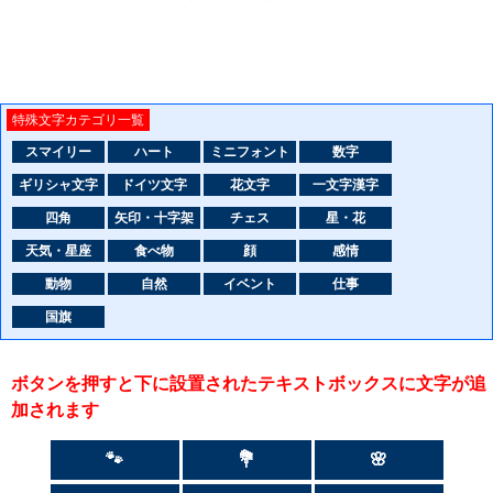
特殊文字カテゴリ一覧
スマイリー
ハート
ミニフォント
数字
ギリシャ文字
ドイツ文字
花文字
一文字漢字
四角
矢印・十字架
チェス
星・花
天気・星座
食べ物
顔
感情
動物
自然
イベント
仕事
国旗
ボタンを押すと下に設置されたテキストボックスに文字が追
加されます
🐾
💐
🌸