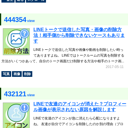
444354
view
LINEトークで送信した写真・画像の削除方
法！相手側から削除できないケースもありま
す
LINEトークで送信した写真や画像や動画を削除したい時っ
てありますよね。 LINEではトークルームの写真を削除する
方法がいくつかあって、自分のトーク画面だけ削除する方法や相手のトーク画...
2017-05-11
写真
画像
削除
432121
view
LINEで友達のアイコンが消えた？プロフィー
ル画像が表示されない原因を解説します
LINEで友達のアイコンが急に消えたら心配になりますよ
ね。 友達が自分でアイコンを削除したのか別の理由（ブロ