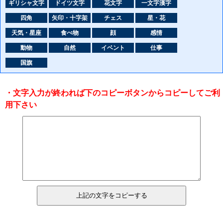
ギリシャ文字
ドイツ文字
花文字
一文字漢字
四角
矢印・十字架
チェス
星・花
天気・星座
食べ物
顔
感情
動物
自然
イベント
仕事
国旗
・文字入力が終われば下のコピーボタンからコピーしてご利
用下さい