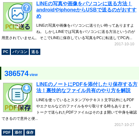
LINEの写真や画像をパソコンに送る方法！
androidやiphoneからUSBで送るのがおすす
め
LINEの写真や画像をパソコンに送りたい時ってありますよ
ね。 しかしLINEでは写真をパソコンに送る方法というのが
用意されていません。 そこでLINEに保存している写真をPCに転送してPC内...
2017-10-10
PC
パソコン
送る
386574
view
LINEのノートにPDFを添付したり保存する方
法！裏技的なファイル共有のやり方を解説
LINEを使っているとスタンプやテキスト文字以外にもPDF
やエクセルなどのファイルをやり取りする時もあります。
トークで送られたPDFファイルはそのまま開いて中身を確認
できるので意外と便...
2017-10-27
PDF
添付
保存