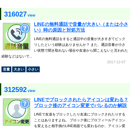
316027
view
LINEの無料通話で音量が大きい（または小さ
い）時の原因と対処方法
LINEの無料通話をすると通話中の音量が大きすぎてビック
リしたという経験はありませんか？ また、通話音量が小さ
い状態で聞き取れない場合や友達から聞こえないと言われた
経験などはないで...
2017-12-07
音量
大きい
小さい
312592
view
LINEでブロックされたらアイコンは変わる？
ブロック後のアイコン変更でバレるのか解説
LINEで友達をブロックしたり友達にブロックされたりする
ことはありますよね。 ブロック後にプロフィールアイコン
を変えると相手側のLINE画面でも変わるのか、アイコン変