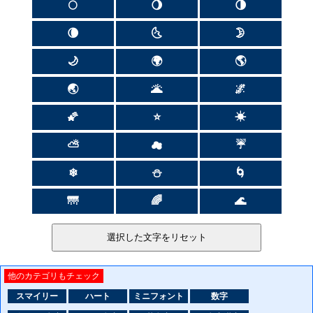
🌕
🌖
🌗
🌘
🌜
🌛
🌙
🌍
🌎
🌏
🌋
🌌
🌠
⭐
☀
⛅
☁
☔
❄
⛄
🌀
🌁
🌈
🌊
他のカテゴリもチェック
スマイリー
ハート
ミニフォント
数字