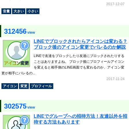
2017-12-07
音量
大きい
小さい
312456
view
LINEでブロックされたらアイコンは変わる？
ブロック後のアイコン変更でバレるのか解説
LINEで友達をブロックしたり友達にブロックされたりする
ことはありますよね。 ブロック後にプロフィールアイコン
を変えると相手側のLINE画面でも変わるのか、アイコン変
更が相手にバレるの...
2017-11-24
アイコン
変更
プロフィール
302575
view
LINEでグループへの招待方法！友達以外を招
待する方法もあります