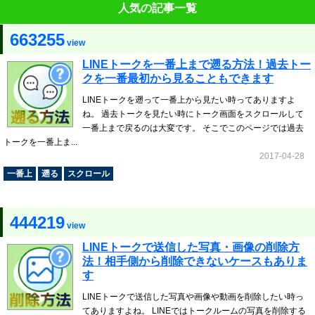
人気の記事一覧
663255
view
LINEトークを一番上まで遡る方法！過去トー
クを一番最初から見ることもできます
LINEトークを遡って一番上から見たい時ってありますよ
ね。 過去トークを見たい時にトーク画面をスクロールして
一番上まで戻るのは大変です。 そこでこのページでは過去
トークを一番上ま...
2017-04-28
一番上
遡る
スクロール
444219
view
LINEトークで送信した写真・画像の削除方
法！相手側から削除できないケースもありま
す
LINEトークで送信した写真や画像や動画を削除したい時っ
てありますよね。 LINEではトークルームの写真を削除する