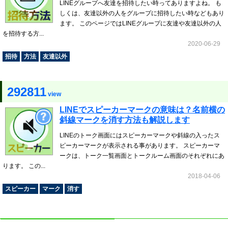
LINEグループへ友達を招待したい時ってありますよね。 も
しくは、友達以外の人をグループに招待したい時などもあり
ます。 このページではLINEグループに友達や友達以外の人
を招待する方...
2020-06-29
招待
方法
友達以外
292811
view
LINEでスピーカーマークの意味は？名前横の
斜線マークを消す方法も解説します
LINEのトーク画面にはスピーカーマークや斜線の入ったス
ピーカーマークが表示される事があります。 スピーカーマ
ークは、トーク一覧画面とトークルーム画面のそれぞれにあ
ります。 この...
2018-04-06
スピーカー
マーク
消す