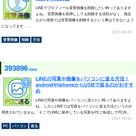
LINEでプロフィール背景画像を削除したい時ってあります
よね。 背景画像を長押ししても削除する項目がなく、残念
ながら現状では背景画像を削除するという事はできないよう
になってます。 ...
2017-04-28
背景画像
削除
方法
393896
view
LINEの写真や画像をパソコンに送る方法！
androidやiphoneからUSBで送るのがおすす
め
LINEの写真や画像をパソコンに送りたい時ってありますよ
ね。 しかしLINEでは写真をパソコンに送る方法というのが
用意されていません。 そこでLINEに保存している写真をPCに転送してPC内...
2017-10-10
PC
パソコン
送る