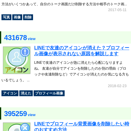
方法がいくつかあって、自分のトーク画面だけ削除する方法や相手のトーク画...
2017-05-11
写真
画像
削除
431678
view
LINEで友達のアイコンが消えた？プロフィー
ル画像が表示されない原因を解説します
LINEで友達のアイコンが急に消えたら心配になりますよ
ね。 友達が自分でアイコンを削除したのか別の理由（ブロ
ックや友達削除など）でアイコンが消えたのか気になる方も
いるでしょう。 ...
2018-02-23
アイコン
消えた
プロフィール画像
395259
view
LINEでプロフィール背景画像を削除したい時
のおすすめ方法