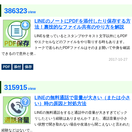
386323
view
LINEのノートにPDFを添付したり保存する方
法！裏技的なファイル共有のやり方を解説
LINEを使っているとスタンプやテキスト文字以外にもPDF
やエクセルなどのファイルをやり取りする時もあります。
トークで送られたPDFファイルはそのまま開いて中身を確認
できるので意外と便...
2017-10-27
PDF
添付
保存
315915
view
LINEの無料通話で音量が大きい（または小さ
い）時の原因と対処方法
LINEの無料通話をすると通話中の音量が大きすぎてビック
リしたという経験はありませんか？ また、通話音量が小さ
い状態で聞き取れない場合や友達から聞こえないと言われた
経験などはないで...