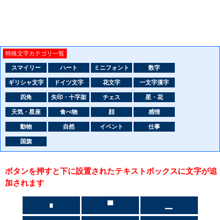
特殊文字カテゴリ一覧
スマイリー
ハート
ミニフォント
数字
ギリシャ文字
ドイツ文字
花文字
一文字漢字
四角
矢印・十字架
チェス
星・花
天気・星座
食べ物
顔
感情
動物
自然
イベント
仕事
国旗
ボタンを押すと下に設置されたテキストボックスに文字が追
加されます
∎
▀
▁