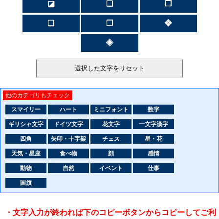
◪
❏
❐
❑
❒
❖
◈
他のカテゴリもチェック
スマイリー
ハート
ミニフォント
数字
ギリシャ文字
ドイツ文字
花文字
一文字漢字
四角
矢印・十字架
チェス
星・花
天気・星座
食べ物
顔
感情
動物
自然
イベント
仕事
国旗
・文字入力が終われば下のコピーボタンからコピーしてご利