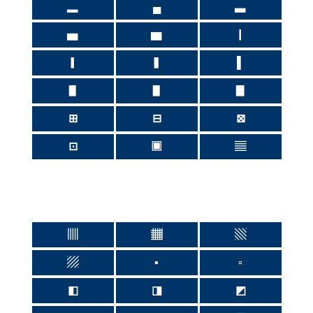
▂
▄
▃
▅
▆
▏
▎
▍
▌
▋
▋
▊
⊞
⊟
⊠
⊡
▣
▤
▥
▦
▧
▨
▪
▫
◧
◨
◩