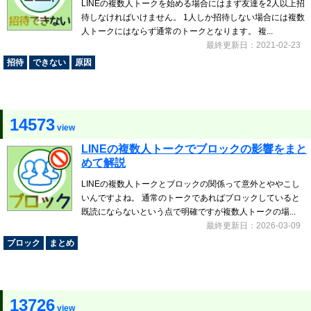
LINEの複数人トークを始める場合にはまず友達を2人以上招
待しなければいけません。 1人しか招待しない場合には複数
人トークにはならず通常のトークとなります。 複...
最終更新日：2021-02-23
招待
できない
原因
14573
view
LINEの複数人トークでブロックの影響をまと
めて解説
LINEの複数人トークとブロックの関係って意外とややこし
いんですよね。 通常のトークであればブロックしていると
既読にならないという点で明確ですが複数人トークの場...
最終更新日：2026-03-09
ブロック
まとめ
13726
view