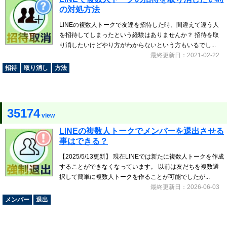
の対処方法
LINEの複数人トークで友達を招待した時、間違えて違う人
を招待してしまったという経験はありませんか？ 招待を取
り消したいけどやり方がわからないという方もいるでし...
最終更新日：2021-02-22
招待
取り消し
方法
35174
view
LINEの複数人トークでメンバーを退出させる
事はできる？
【2025/5/13更新】 現在LINEでは新たに複数人トークを作成
することができなくなっています。 以前は友だちを複数選
択して簡単に複数人トークを作ることが可能でしたが...
最終更新日：2026-06-03
メンバー
退出