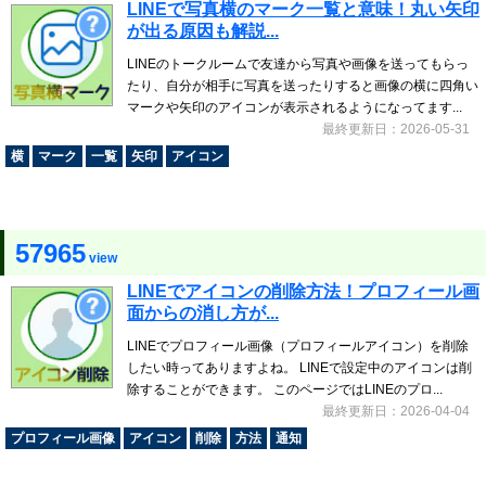
LINEで写真横のマーク一覧と意味！丸い矢印
が出る原因も解説...
LINEのトークルームで友達から写真や画像を送ってもらっ
たり、自分が相手に写真を送ったりすると画像の横に四角い
マークや矢印のアイコンが表示されるようになってます...
最終更新日：2026-05-31
横
マーク
一覧
矢印
アイコン
57965
view
LINEでアイコンの削除方法！プロフィール画
面からの消し方が...
LINEでプロフィール画像（プロフィールアイコン）を削除
したい時ってありますよね。 LINEで設定中のアイコンは削
除することができます。 このページではLINEのプロ...
最終更新日：2026-04-04
プロフィール画像
アイコン
削除
方法
通知