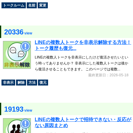
トークルーム
名前
変更
20336
view
LINEの複数人トークを非表示解除する方法！
トーク履歴も復元...
LINEの複数人トークを非表示にしたけど復活させたいとい
う時ってありませんか？ 非表示にした複数人トークは後か
ら復活させることもできます。 このページでは複数...
最終更新日：2026-05-18
非表示
解除
方法
復元
19193
view
LINEの複数人トークで招待できない・反応が
ない原因まとめ