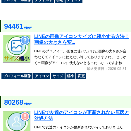
プロフィール画像
デフォルト
初期
アイコン
94461
view
LINEの画像アイコンサイズに縮小する方法！
画像の大きさを変...
LINEのプロフィール画像に使いたいけど画像の大きさが合
わなくてアイコンに使えない時ってありますよね。 せっか
くの画像がアイコンに使えないともったいないですよね...
最終更新日：2026-05-31
プロフィール画像
アイコン
サイズ
縮小
変更
80268
view
LINEで友達のアイコンが更新されない原因と
対処方法
LINEで友達のアイコンが更新されない時ってありません