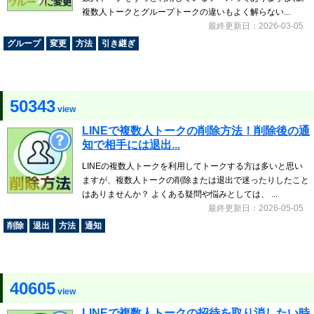
複数人トークとグループトークの違いもよく解らない...
最終更新日：2026-03-05
グループ
変更
方法
引き継ぎ
50343
view
LINEで複数人トークの削除方法！削除後の通
知で相手には退出...
LINEの複数人トークを利用してトークする方は多いと思い
ますが、複数人トークの削除または退出で迷ったりしたこと
はありませんか？ よくある疑問や悩みとしては、 ...
最終更新日：2026-05-05
削除
退出
方法
通知
40605
view
LINEで複数人トークの招待を取り消したい時