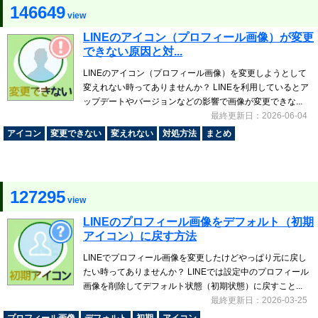
146649
view
LINEのアイコン（プロフィール画像）が変更
できない原因と対...
LINEのアイコン（プロフィール画像）を変更しようとして
変えれない時ってありませんか？ LINEを利用しているとア
ップデートやバージョンなどの影響で画像が変更できな...
最終更新日：2026-06-04
アイコン
変更できない
変えれない
対処方法
まとめ
127295
view
LINEのプロフィール画像をデフォルト（初期
アイコン）に戻す方法
LINEでプロフィール画像を変更したけどやっぱり元に戻し
たい時ってありませんか？ LINEでは設定中のプロフィール
画像を削除してデフォルト状態（初期状態）に戻すこと...
最終更新日：2026-03-25