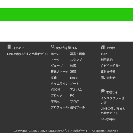
はじめに
使い方を調べる
その他
LINEの使い方まとめ総合ガイド
ホーム
写真・画像
TOP
トーク
スタンプ
利用規約
グループ
検索
ﾌﾟﾗｲﾊﾞｼｰﾎﾟﾘｼｰ
複数人トーク
通話
運営者情報
友達
Keep
問い合わせ
タイムライン
ノート
VOOM
アルバム
管理サイト
ブロック
PC
インスタグラム使
非表示
ブログ
い方
プロフィール
便利ツール
LINEの使い方まと
め総合ガイド
StudyAppli
Copyright (C) 2013-2026 LINEの使い方まとめ総合ガイド All Rights Reserved.