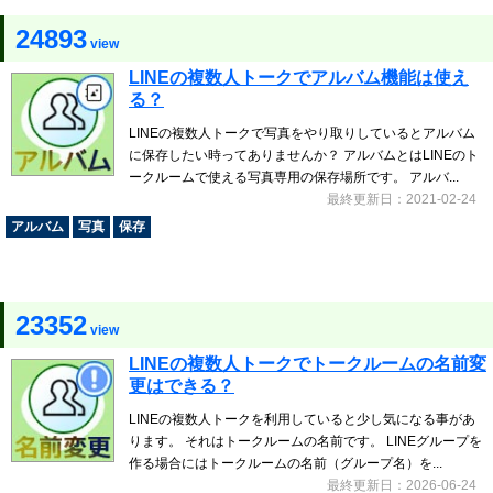
24893
view
LINEの複数人トークでアルバム機能は使え
る？
LINEの複数人トークで写真をやり取りしているとアルバム
に保存したい時ってありませんか？ アルバムとはLINEのト
ークルームで使える写真専用の保存場所です。 アルバ...
最終更新日：2021-02-24
アルバム
写真
保存
23352
view
LINEの複数人トークでトークルームの名前変
更はできる？
LINEの複数人トークを利用していると少し気になる事があ
ります。 それはトークルームの名前です。 LINEグループを
作る場合にはトークルームの名前（グループ名）を...
最終更新日：2026-06-24