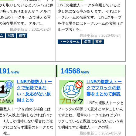
やり取りしているとアルバムに保
LINEの複数人トークを利用していると
い時ってありませんか？ アルバ
少し気になる事があります。 それはト
LINEのトークルームで使える写
ークルームの名前です。 LINEグループ
保存場所です。 アルバ...
を作る場合にはトークルームの名前（グ
最終更新日：2021-02-24
ループ名）を...
最終更新日：2026-06-24
ム
写真
保存
トークルーム
名前
変更
191
14568
view
view
LINEの複数人トー
LINEの複数人トー
クで招待できな
クでブロックの影
い・反応がない原
響をまとめて解説
因まとめ
LINEの複数人トークと
Eの複数人トークを始める場合には
ブロックの関係って意外とややこしいん
達を2人以上招待しなければいけ
ですよね。 通常のトークであればブロ
。 1人しか招待しない場合には複
ックしていると既読にならないという点
ークにはならず通常のトークとな
で明確ですが複数人トークの場...
複...
最終更新日：2026-03-09