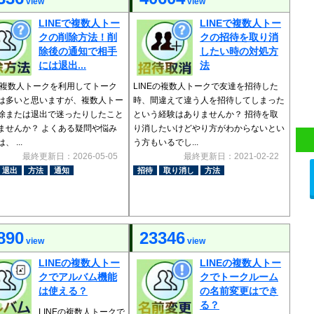
view
view
LINEで複数人トー
LINEで複数人トー
クの削除方法！削
クの招待を取り消
除後の通知で相手
したい時の対処方
には退出...
法
Eの複数人トークを利用してトーク
LINEの複数人トークで友達を招待した
は多いと思いますが、複数人トー
時、間違えて違う人を招待してしまった
除または退出で迷ったりしたこと
という経験はありませんか？ 招待を取
ませんか？ よくある疑問や悩み
り消したいけどやり方がわからないとい
 ...
う方もいるでし...
最終更新日：2026-05-05
最終更新日：2021-02-22
退出
方法
通知
招待
取り消し
方法
890
23346
view
view
LINEの複数人トー
LINEの複数人トー
クでアルバム機能
クでトークルーム
は使える？
の名前変更はでき
る？
LINEの複数人トークで