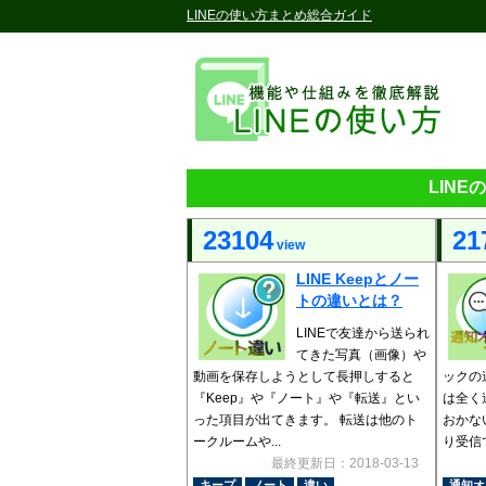
LINEの使い方まとめ総合ガイド
LIN
23104
21
view
LINE Keepとノー
トの違いとは？
LINEで友達から送られ
てきた写真（画像）や
動画を保存しようとして長押しすると
ックの
『Keep』や『ノート』や『転送』とい
は全く
った項目が出てきます。 転送は他のト
おかな
ークルームや...
り受信
最終更新日：2018-03-13
キープ
ノート
違い
通知オ