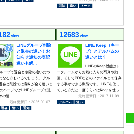
削除
違い
トーク
182
12683
view
view
LINEグループ削除
LINE Keep（キー
と退会の違い！お
プ）とアルバムの
知らせ通知の表記
違いとは？
違いも解...
LINEのKeep機能はト
Eグループで退会と削除の違いにつ
ークルームからお気に入りの写真や動
になる方もいるでしょう。 グル
画、そしてPDFなどのファイルまで保存
退会と削除では意味が全く違いま
する事ができる機能です。 LINEを使っ
このページではLINEグループで退
ている方だと一度くらいはKeepを使っ...
の違...
最終更新日：2017-11-09
最終更新日：2026-01-07
アルバム
違い
退会
違い
通知