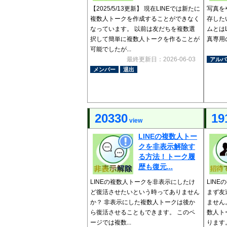
【2025/5/13更新】 現在LINEでは新たに
写真を
複数人トークを作成することができなく
存した
なっています。 以前は友だちを複数選
ムとは
択して簡単に複数人トークを作ることが
真専用の
可能でしたが...
最終更新日：2026-06-03
アルバ
メンバー
退出
20330
19
view
LINEの複数人トー
クを非表示解除す
る方法！トーク履
歴も復元...
LINEの複数人トークを非表示にしたけ
LIN
ど復活させたいという時ってありません
まず友
か？ 非表示にした複数人トークは後か
ません
ら復活させることもできます。 このペ
数人ト
ージでは複数...
ります。 