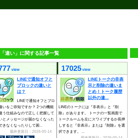
Eの「違い」に関する記事一覧
777
17025
view
view
LINEで通知オフと
LINEトークの非表
ブロックの違いと
示と削除の違いま
は？
とめ！トーク履歴
以外の違...
LINEで通知オフとブロ
違いをご存知ですか？ 2つの機能
LINEのトークには『非表示』と『削
違う仕組みなので正しく把握して
除』があります。 トークの一覧画面で
いとメッセージが届かなくなった
トークルームを左にスワイプするか長押
できなくなったりして困...
しすると『非表示』または『削除』を選
最終更新日：2026-05-14
択できます。 ...
最終更新日：2026-05-14
フ
ブロック
違い