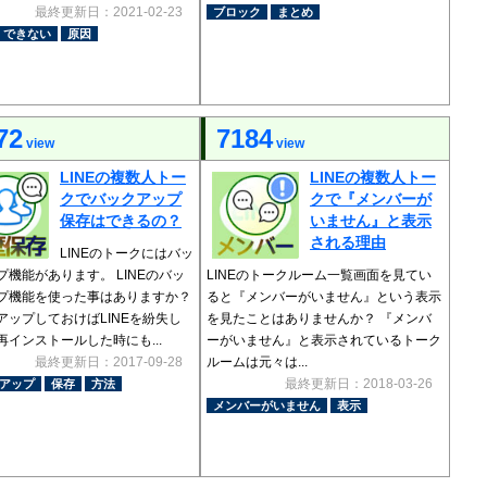
最終更新日：2021-02-23
ブロック
まとめ
できない
原因
72
7184
view
view
LINEの複数人トー
LINEの複数人トー
クでバックアップ
クで『メンバーが
保存はできるの？
いません』と表示
される理由
LINEのトークにはバッ
プ機能があります。 LINEのバッ
LINEのトークルーム一覧画面を見てい
プ機能を使った事はありますか？
ると『メンバーがいません』という表示
アップしておけばLINEを紛失し
を見たことはありませんか？ 『メンバ
再インストールした時にも...
ーがいません』と表示されているトーク
最終更新日：2017-09-28
ルームは元々は...
最終更新日：2018-03-26
アップ
保存
方法
メンバーがいません
表示