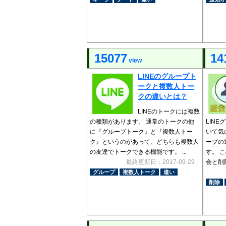
15077
14
view
LINEのグループト
ークと複数人トー
クの違いとは？
LINEのトークには複数
の種類があります。 通常のトークの他
LIN
に『グループトーク』と『複数人トー
いて気
ク』というのがあって、どちらも複数人
ープの
の友達でトークできる機能です。 ...
す。 
最終更新日：2017-09-29
会と削除
グループ
複数人トーク
違い
削除