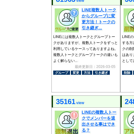
view
LINE複数人トーク
からグループに変
更方法！トークの
引き継ぎ...
LINEには複数人トークとグループトー
LIN
クがありますが、複数人トークをずっと
する方
利用しているケースってありますよね。
クの削
複数人トークとグループトークの違いも
はあり
よく解らない...
としては、
最終更新日：2026-03-05
グループ
変更
方法
引き継ぎ
削除
35161
24
view
LINEの複数人トー
クでメンバーを退
出させる事はでき
る？