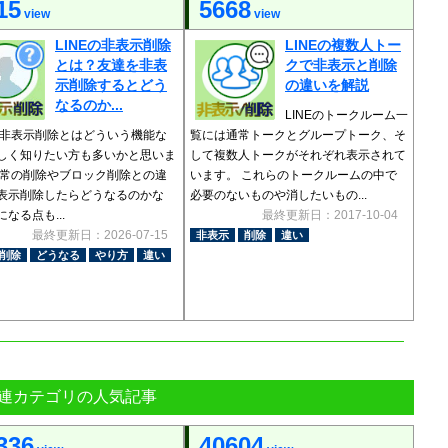
15
5668
view
view
LINEの非表示削除
LINEの複数人トー
とは？友達を非表
クで非表示と削除
示削除するとどう
の違いを解説
なるのか...
LINEのトークルーム一
Eの非表示削除とはどういう機能な
覧には通常トークとグループトーク、そ
しく知りたい方も多いかと思いま
して複数人トークがそれぞれ表示されて
通常の削除やブロック削除との違
います。 これらのトークルームの中で
表示削除したらどうなるのかな
必要のないものや消したいもの...
なる点も...
最終更新日：2017-10-04
最終更新日：2026-07-15
非表示
削除
違い
削除
どうなる
やり方
違い
連カテゴリの人気記事
336
40604