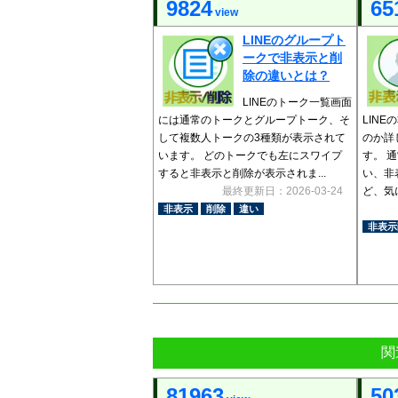
9824
65
view
LINEのグループト
ークで非表示と削
除の違いとは？
LINEのトーク一覧画面
には通常のトークとグループトーク、そ
LIN
して複数人トークの3種類が表示されて
のか詳
います。 どのトークでも左にスワイプ
す。 
すると非表示と削除が表示されま...
い、非
最終更新日：2026-03-24
ど、気に
非表示
削除
違い
非表示
関
81963
50