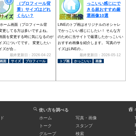
（プロフィール背
っこいい感じにで
景）サイズはどれ
きる超おすすめ厳
くらい？
選画像10選
Eのホーム画面（プロフィール背
LINEのトプ画はオリジナルのオシャレ
変更してる方は多いですよね。
でかっこいい感じにしたい！ そんな方
画面を変更する時に気になるのが
のために当サイトで厳選したかっこいい
イズについてです。 変更したい
おすすめ画像を紹介します。 写真のサ
ズが合...
イズはLINEの...
最終更新日：2026-04-22
最終更新日：2026-05-12
画面
サイズ
プロフィール
トプ画
かっこいい
画像
使い方を調べる
イド
ホーム
写真・画像
トーク
スタンプ
グループ
検索