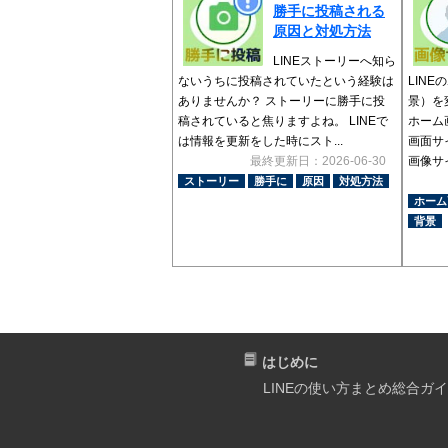
勝手に投稿される
原因と対処方法
LINEストーリーへ知ら
ないうちに投稿されていたという経験は
LIN
ありませんか？ ストーリーに勝手に投
景）を
稿されていると焦りますよね。 LINEで
ホーム
は情報を更新をした時にスト...
画面サ
最終更新日：2026-06-30
画像サイ
ストーリー
勝手に
原因
対処方法
ホーム
背景
はじめに
LINEの使い方まとめ総合ガ