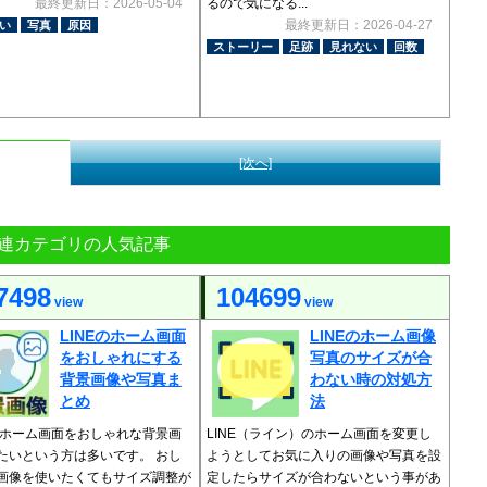
最終更新日：2026-05-04
るので気になる...
最終更新日：2026-04-27
い
写真
原因
ストーリー
足跡
見れない
回数
[次へ]
連カテゴリの人気記事
7498
104699
view
view
LINEのホーム画面
LINEのホーム画像
をおしゃれにする
写真のサイズが合
背景画像や写真ま
わない時の対処方
とめ
法
Eのホーム画面をおしゃれな背景画
LINE（ライン）のホーム画面を変更し
たいという方は多いです。 おし
ようとしてお気に入りの画像や写真を設
画像を使いたくてもサイズ調整が
定したらサイズが合わないという事があ