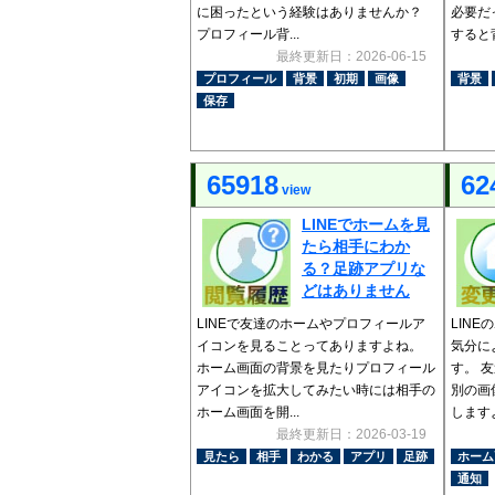
に困ったという経験はありませんか？
必要だ
プロフィール背...
すると背
最終更新日：2026-06-15
プロフィール
背景
初期
画像
背景
保存
65918
62
view
LINEでホームを見
たら相手にわか
る？足跡アプリな
どはありません
LINEで友達のホームやプロフィールア
LIN
イコンを見ることってありますよね。
気分に
ホーム画面の背景を見たりプロフィール
す。 
アイコンを拡大してみたい時には相手の
別の画
ホーム画面を開...
しますよ
最終更新日：2026-03-19
見たら
相手
わかる
アプリ
足跡
ホーム
通知