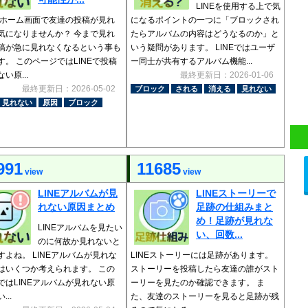
LINEを使用する上で気
Eのホーム画面で友達の投稿が見れ
になるポイントの一つに「ブロックされ
気になりませんか？ 今まで見れ
たらアルバムの内容はどうなるのか」と
稿が急に見れなくなるという事も
いう疑問があります。 LINEではユーザ
す。 このページではLINEで投稿
ー同士が共有するアルバム機能...
い原...
最終更新日：2026-01-06
最終更新日：2026-05-02
ブロック
される
消える
見れない
見れない
原因
ブロック
991
11685
view
view
LINEアルバムが見
LINEストーリーで
れない原因まとめ
足跡の仕組みまと
め！足跡が見れな
LINEアルバムを見たい
い、回数...
のに何故か見れないと
すよね。 LINEアルバムが見れな
LINEストーリーには足跡があります。
はいくつか考えられます。 この
ストーリーを投稿したら友達の誰がスト
ではLINEアルバムが見れない原
ーリーを見たのか確認できます。 ま
...
た、友達のストーリーを見ると足跡が残