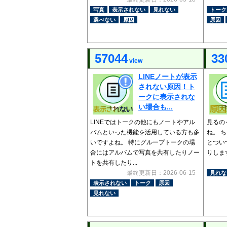
写真
表示されない
見れない
トーク
選べない
原因
原因
57044
33
view
LINEノートが表示
されない原因！ト
ークに表示されな
い場合も...
LINEではトークの他にもノートやアル
見るの
バムといった機能を活用している方も多
ね。 
いですよね。 特にグループトークの場
とつい
合にはアルバムで写真を共有したりノー
りします
トを共有したり...
最終更新日：2026-06-15
見れな
表示されない
トーク
原因
見れない