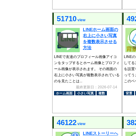
51710
49
view
LINEホーム画面の
右上に小さい写真
を複数表示させる
方法
LINEで友達のプロフィール画像アイコ
LIN
ンをタップするとホーム画像とプロフィ
してる
ール画像が表示されます。 その画面の
を設置
右上に小さい写真が複数表示されている
ってう
のを見たことは...
このペー
最終更新日：2026-07-14
ホーム画面
小さい写真
複数
背景
46122
38
view
LINEストーリーへ