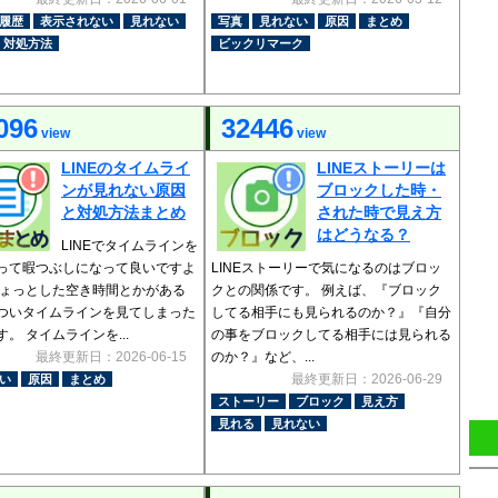
履歴
表示されない
見れない
写真
見れない
原因
まとめ
対処方法
ビックリマーク
096
32446
view
view
LINEのタイムライ
LINEストーリーは
ンが見れない原因
ブロックした時・
と対処方法まとめ
された時で見え方
はどうなる？
LINEでタイムラインを
って暇つぶしになって良いですよ
LINEストーリーで気になるのはブロッ
ちょっとした空き時間とかがある
クとの関係です。 例えば、『ブロック
ついタイムラインを見てしまった
してる相手にも見られるのか？』『自分
。 タイムラインを...
の事をブロックしてる相手には見られる
最終更新日：2026-06-15
のか？』など、...
最終更新日：2026-06-29
い
原因
まとめ
ストーリー
ブロック
見え方
見れる
見れない