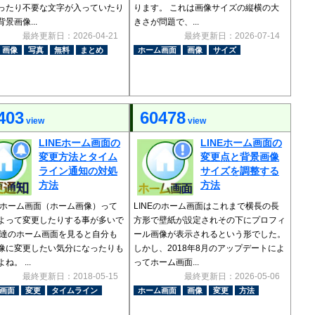
ったり不要な文字が入っていたり
ります。 これは画像サイズの縦横の大
景画像...
きさが問題で、...
最終更新日：2026-04-21
最終更新日：2026-07-14
画像
写真
無料
まとめ
ホーム画面
画像
サイズ
403
60478
view
view
LINEホーム画面の
LINEホーム画面の
変更方法とタイム
変更点と背景画像
ライン通知の対処
サイズを調整する
方法
方法
Eのホーム画面（ホーム画像）って
LINEのホーム画面はこれまで横長の長
よって変更したりする事が多いで
方形で壁紙が設定されその下にプロフィ
友達のホーム画面を見ると自分も
ール画像が表示されるという形でした。
像に変更したい気分になったりも
しかし、2018年8月のアップデートによ
ね。 ...
ってホーム画面...
最終更新日：2018-05-15
最終更新日：2026-05-06
画面
変更
タイムライン
ホーム画面
画像
変更
方法