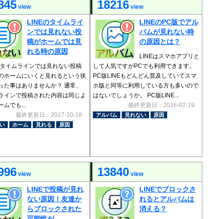
845
18216
view
view
LINEのタイムライ
LINEのPC版でアル
ンでは見れない投
バムが見れない時
稿がホームでは見
の原因とは？
れる時の原因
LINEはスマホアプリと
Eのタイムラインでは見れない投稿
して人気ですがPCでも利用できます。
のホームにいくと見れるという状
PC版LINEもどんどん普及していてスマ
った事はありませんか？ 通常、
ホ版と同等に利用している方も多いので
ラインで投稿された内容は同じよ
はないでしょうか。 PC版LINE...
ムでも...
最終更新日：2026-02-19
最終更新日：2017-10-18
アルバム
見れない
原因
い
ホーム
見れる
原因
996
13840
view
view
LINEで投稿が見れ
LINEでブロックさ
ない原因！友達か
れるとアルバムは
らブロックされた
消える？
可能性が...