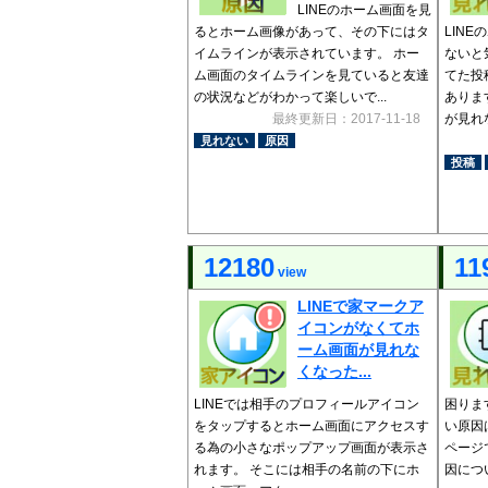
LINEのホーム画面を見
るとホーム画像があって、その下にはタ
LIN
イムラインが表示されています。 ホー
ないと
ム画面のタイムラインを見ていると友達
てた投
の状況などがわかって楽しいで...
ありま
最終更新日：2017-11-18
が見れな
見れない
原因
投稿
12180
11
view
LINEで家マークア
イコンがなくてホ
ーム画面が見れな
くなった...
LINEでは相手のプロフィールアイコン
困りま
をタップするとホーム画面にアクセスす
い原因
る為の小さなポップアップ画面が表示さ
ページ
れます。 そこには相手の名前の下にホ
因につい