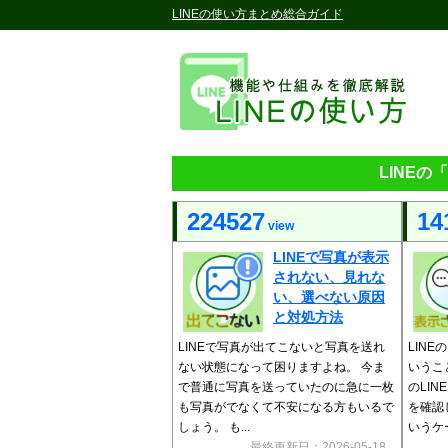
LINEの使い方まとめ総合ガイド
LINE
224527
14
view
LINEで写真が表示
されない、見れな
い、選べない原因
と対処方法
LINEで写真が出てこないと写真を送れ
LIN
ない状態になって困りますよね。 今ま
いうこ
で普通に写真を送っていたのに急に一枚
のLI
も写真がでなくて不安になる方もいるで
を確認
しょう。 も...
いうケー
最終更新日：2026-05-18