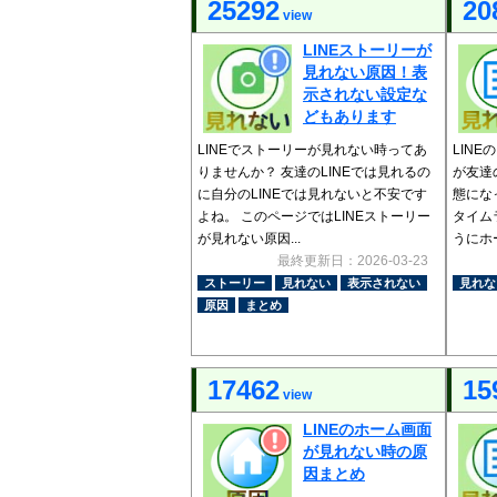
25292
20
view
LINEストーリーが
見れない原因！表
示されない設定な
どもあります
LINEでストーリーが見れない時ってあ
LIN
りませんか？ 友達のLINEでは見れるの
が友達
に自分のLINEでは見れないと不安です
態にな
よね。 このページではLINEストーリー
タイム
が見れない原因...
うにホー
最終更新日：2026-03-23
ストーリー
見れない
表示されない
見れな
原因
まとめ
17462
15
view
LINEのホーム画面
が見れない時の原
因まとめ