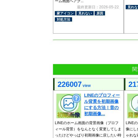
ーム画面へアク...
最終更新日：2026-05-22
見れな
家アイコン
見れない
原因
対処方法
関
226007
21
view
LINEのプロフィー
ル背景を初期画像
にする方法！昔の
初期画像...
LINEのホーム画面の背景画像（プロフ
LIN
ィール背景）をなんとなく変更してしま
像にし
ったけどやっぱり初期画像に戻したい時
ゃれな