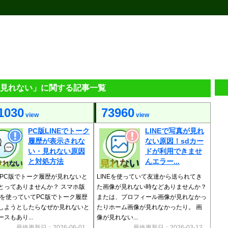
の「見れない」に関する記事一覧
1030
73960
view
view
PC版LINEでトーク
LINEで写真が見れ
履歴が表示されな
ない原因！sdカー
い・見れない原因
ドが利用できませ
と対処方法
んエラー...
EのPC版でトーク履歴が見れないと
LINEを使っていて友達から送られてき
とってありませんか？ スマホ版
た画像が見れない時などありませんか？
NEを使っていてPC版でトーク履歴
または、プロフィール画像が見れなかっ
しようとしたらなぜか見れないと
たりホーム画像が見れなかったり。 画
スもあり...
像が見れない...
最終更新日：2026-06-01
最終更新日：2026-03-12