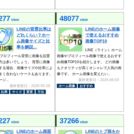
277
48077
view
view
LINEの背景比率は
LINEのホーム画像
どれくらい？ホー
で使えるおすすめ
ム画像サイズと比
画像TOP10
率を解説...
LINE（ライン）ホーム
Eのプロフィール背景に画像を設置
画像やプロフィール画像で使えるおすす
方は多いでしょう。 背景に画像
め画像TOP10を紹介します。 どの画像
する場合、画像サイズや比率によ
もクオリティが高くオシャレで人気の画
まく合わないケースもあります。
像です。 ホーム画像を変えたい...
ジ...
最終更新日：2026-06-03
最終更新日：2026-05-28
ホーム画像
おすすめ
比率
サイズ
変更
方法
227
37266
view
view
LINEのホーム画面
LINEのトプ画をか