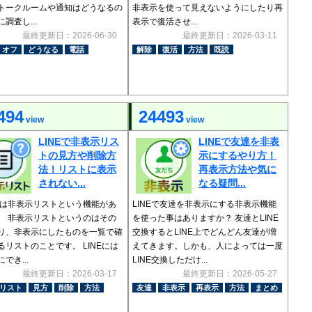
トークルームや通知はどうなるの
非表示を使って見えないようにしたり再
調査し...
表示で復活させ...
最終更新日：2026-06-30
最終更新日：2026-03-11
オフ
どうなる
電話
解除
復活
方法
既読
494
24493
view
view
LINEで非表示リス
LINEで友達を非表
トの見方や削除方
示にするやり方！
法！リストに表示
再表示方法や気に
されない...
なる疑問...
Eには非表示リストという機能があ
LINEで友達を非表示にする非表示機能
。 非表示リストというのはその
を使った事はありますか？ 友達とLINE
り、非表示にしたものを一覧で確
交換するとLINE上でどんどん友達が増
るリストのことです。 LINEには
えてきます。しかも、人によっては一度
でき...
LINE交換しただけ...
最終更新日：2026-03-17
最終更新日：2026-05-27
リスト
見方
削除
方法
友達
非表示
再表示
方法
まとめ