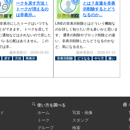
ークを戻す方法！
とは？友達を非表
トークが消えるの
示削除するとどう
は非表示...
なるのか...
Eで非表示にしたトークはいつでも
LINEの非表示削除とはどういう機能な
とができます。 トークを戻して
のか詳しく知りたい方も多いかと思いま
に通知などはされないので戻した
す。 通常の削除やブロック削除との違
バレる心配はありません。 この
い、非表示削除したらどうなるのかな
は非...
ど、気になる点も...
最終更新日：2026-04-03
最終更新日：2026-07-15
戻す
方法
再表示
非表示削除
どうなる
やり方
違い
使い方を調べる
イド
ホーム
写真・画像
トーク
スタンプ
グループ
検索