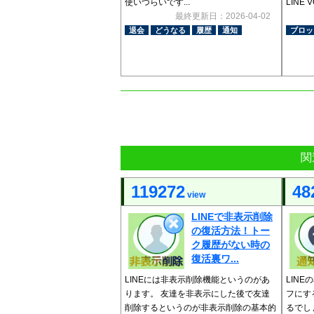
使いづらいです...
LINE 
最終更新日：2026-04-02
退会
どうなる
履歴
通知
ブロッ
関
119272
48
view
LINEで非表示削除
の復活方法！トー
ク履歴がない時の
復活裏ワ...
LINEには非表示削除機能というのがあ
LIN
ります。 友達を非表示にした後で友達
フにす
削除するというのが非表示削除の基本的
るでし