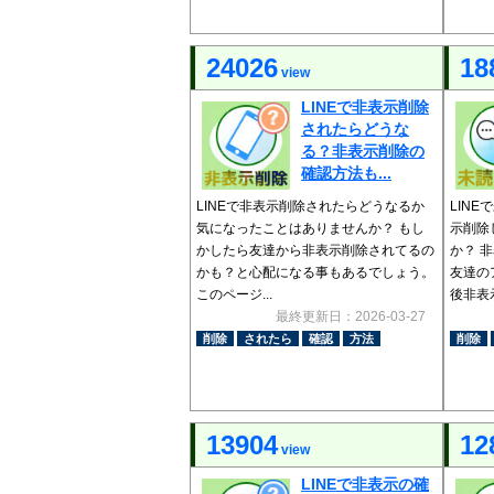
24026
18
view
LINEで非表示削除
されたらどうな
る？非表示削除の
確認方法も...
LINEで非表示削除されたらどうなるか
LIN
気になったことはありませんか？ もし
示削除
かしたら友達から非表示削除されてるの
か？ 
かも？と心配になる事もあるでしょう。
友達の
このページ...
後非表示
最終更新日：2026-03-27
削除
されたら
確認
方法
削除
13904
12
view
LINEで非表示の確