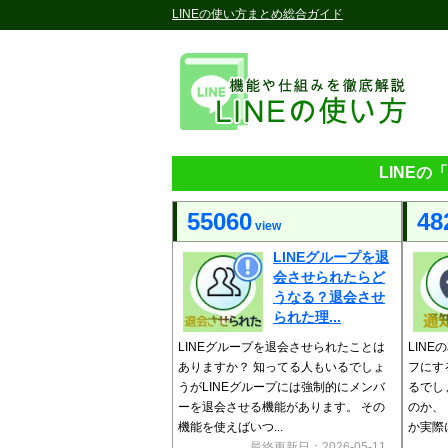
LINEの使い方まとめ総合ガイド
LINE
55060
48
view
LINEグループを退
会させられたらど
うなる？退会させ
られた理...
LINEグループを退会させられたことは
LIN
ありますか？ 知ってる人もいるでしょ
フにす
うがLINEグループには強制的にメンバ
るでし
ーを退会させる機能があります。 その
のか、
機能を使えばいつ...
か実際に
最終更新日：2026-05-11