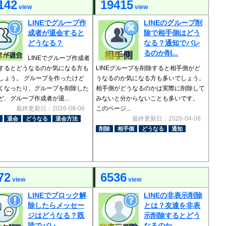
142
19415
view
view
LINEでグループ作
LINEのグループ削
成者が退会すると
除で相手側はどう
どうなる？
なる？通知でバレ
るのか削...
LINEでグループ作成者
するとどうなるのか気になる方も
LINEグループを削除すると相手側がど
しょう。 グループを作ったけど
うなるのか気になる方も多いでしょう。
くなったり、グループを削除した
相手側がどうなるのかは実際に削除して
ど、グループ作成者が退...
みないと分からないことも多いです。
最終更新日：2026-08-06
このページ...
最終更新日：2026-04-08
退会
どうなる
退会方法
削除
相手側
どうなる
通知
72
6536
view
view
LINEでブロック解
LINEの非表示削除
除したらメッセー
とは？友達を非表
ジはどうなる？既
示削除するとどう
読でバレ...
なるのか...