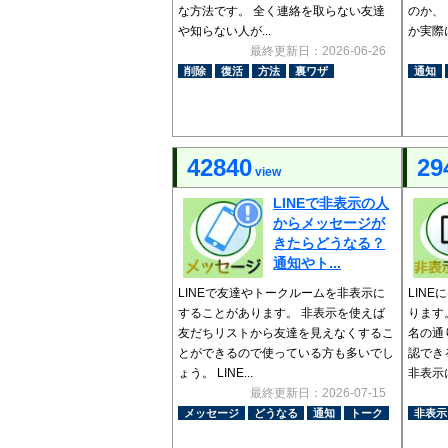
な方法です。 全く連絡を取らない友達
のか、
や知らない人が...
か実際に
最終更新日：2026-06-26
削除
復活
方法
裏ワザ
通知
42840
29
view
LINEで非表示の人
からメッセージが
きたらどうなる？
通知やト...
LINEで友達やトークルームを非表示に
LIN
することがあります。 非表示を使えば
ります
友だちリストから友達を見えなくするこ
名の通
とができるので使っている方も多いでし
認でき
ょう。 LINE...
非表示に
最終更新日：2026-07-15
メッセージ
どうなる
通知
トーク
非表示