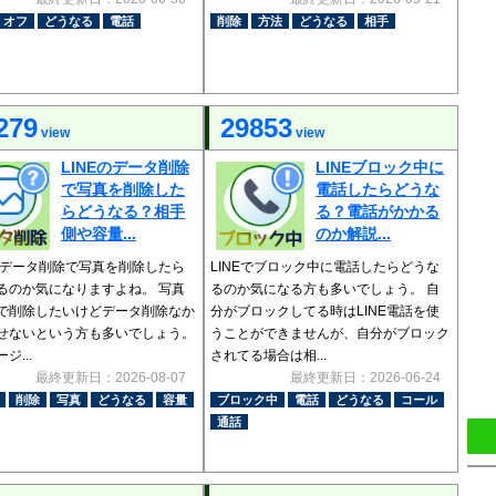
オフ
どうなる
電話
削除
方法
どうなる
相手
279
29853
view
view
LINEのデータ削除
LINEブロック中に
で写真を削除した
電話したらどうな
らどうなる？相手
る？電話がかかる
側や容量...
のか解説...
Eのデータ削除で写真を削除したら
LINEでブロック中に電話したらどうな
るのか気になりますよね。 写真
るのか気になる方も多いでしょう。 自
で削除したいけどデータ削除なか
分がブロックしてる時はLINE電話を使
せないという方も多いでしょう。
うことができませんが、自分がブロック
ジ...
されてる場合は相...
最終更新日：2026-08-07
最終更新日：2026-06-24
削除
写真
どうなる
容量
ブロック中
電話
どうなる
コール
通話