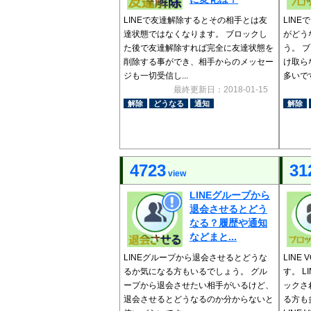
LINEで友達解除するとその相手とは友
LIN
達状態ではなくなります。 ブロックし
がどう
た後で友達解除すれば完全に友達状態を
う。 
削除する事ができ、相手からのメッセー
け取ら
ジも一切受信し...
多いです
最終更新日：2018-01-15
解除
どうなる
通知
解除
4723
31
view
LINEグループから
退会させるとどう
なる？履歴や通知
などまと...
LINEグループから退会させるとどうな
LINE
るか気になる方もいるでしょう。 グル
す。 L
ープから退会させたい相手がいるけど、
ックさ
退会させるとどうなるのか分からないと
る方も