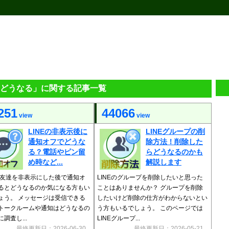
の「どうなる」に関する記事一覧
251
44066
view
view
LINEの非表示後に
LINEグループの削
通知オフでどうな
除方法！削除した
る？電話やピン留
らどうなるのかも
め時など...
解説します
Eの友達を非表示にした後で通知オ
LINEのグループを削除したいと思った
るとどうなるのか気になる方もい
ことはありませんか？ グループを削除
ょう。 メッセージは受信できる
したいけど削除の仕方がわからないとい
トークルームや通知はどうなるの
う方もいるでしょう。 このページでは
調査し...
LINEグループ...
最終更新日：2026-06-30
最終更新日：2026-05-21