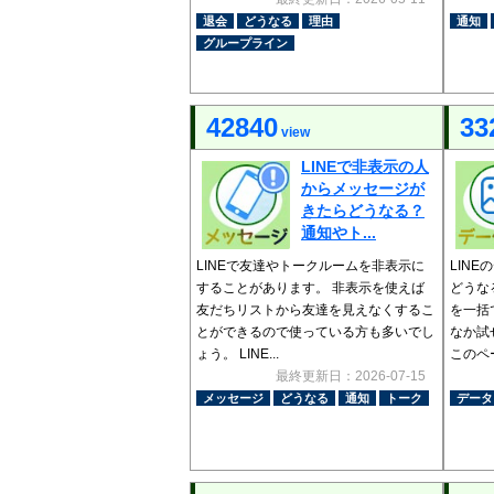
退会
どうなる
理由
通知
グループライン
42840
33
view
LINEで非表示の人
からメッセージが
きたらどうなる？
通知やト...
LINEで友達やトークルームを非表示に
LIN
することがあります。 非表示を使えば
どうな
友だちリストから友達を見えなくするこ
を一括
とができるので使っている方も多いでし
なか試
ょう。 LINE...
このペー
最終更新日：2026-07-15
メッセージ
どうなる
通知
トーク
データ