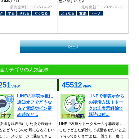
VOOMのブロ...
使いやすいです...
最終更新日：2026-04-27
最終更新日：2026-07-12
ク
する
される
どうなる
どうなる
友達
トーク
[次へ]
連カテゴリの人気記事
251
45512
view
view
LINEの非表示後に
LINEで非表示から
通知オフでどうな
の復活方法！トー
る？電話やピン留
クの非表示解除で
め時など...
既読は付...
Eの友達を非表示にした後で通知オ
LINEで友達やトークルームを非表示に
るとどうなるのか気になる方もい
したけどまた解除して復活させたいと思
ょう。 メッセージは受信できる
う時ってありますよね。 誰でも一度は