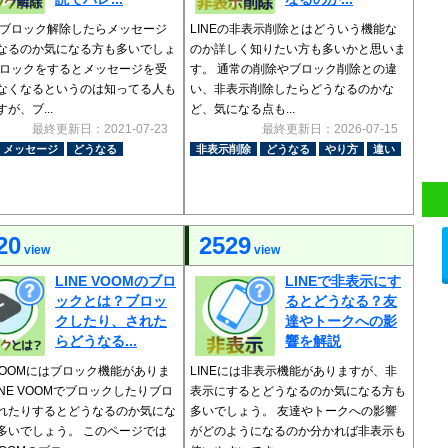
Eでブロック解除したらメッセージ
LINEの非表示削除とはどういう機能な
なるのか気になる方も多いでしょ
のか詳しく知りたい方も多いかと思いま
ブロックをするとメッセージを受
す。 通常の削除やブロック削除との違
なくなるというのは知ってる人も
い、非表示削除したらどうなるのかな
が、ブ...
ど、気になる点も...
最終更新日：2021-07-23
最終更新日：2026-07-15
メッセージ
どうなる
非表示削除
どうなる
やり方
違い
20
2529
view
view
LINE VOOMのブロ
LINEで非表示にす
ックとは？ブロッ
るとどうなる？友
クしたり、された
達やトークへの影
らどうなる...
響を解説
 VOOMにはブロック機能がありま
LINEには非表示機能がありますが、非
INE VOOMでブロックしたりブロ
表示にするとどうなるのか気になる方も
れたりするとどうなるのか気にな
多いでしょう。 友達やトークへの影響
多いでしょう。 このページでは
がどのようになるのか分かれば非表示も