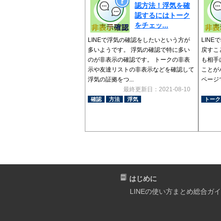
認方法！浮気を確
認するにはトーク
をチェッ...
LINEで浮気の確認をしたいという方が
LIN
多いようです。 浮気の確認で特に多い
戻すこ
のが非表示の確認です。 トークの非表
も相手
示や友達リストの非表示などを確認して
ことが
浮気の証拠をつ...
ページで
最終更新日：2021-08-10
確認
方法
浮気
トーク
はじめに
LINEの使い方まとめ総合ガ