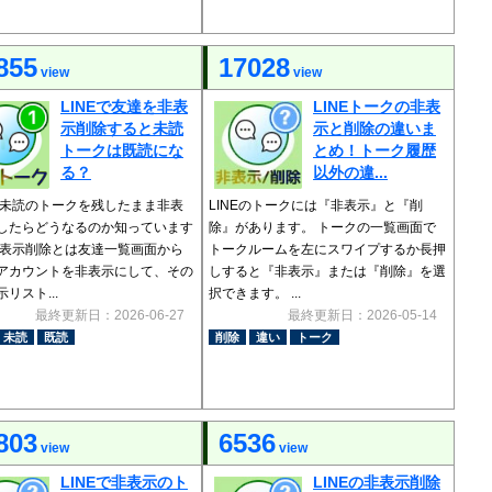
855
17028
view
view
LINEで友達を非表
LINEトークの非表
示削除すると未読
示と削除の違いま
トークは既読にな
とめ！トーク履歴
る？
以外の違...
Eで未読のトークを残したまま非表
LINEのトークには『非表示』と『削
したらどうなるのか知っています
除』があります。 トークの一覧画面で
非表示削除とは友達一覧画面から
トークルームを左にスワイプするか長押
アカウントを非表示にして、その
しすると『非表示』または『削除』を選
リスト...
択できます。 ...
最終更新日：2026-06-27
最終更新日：2026-05-14
未読
既読
削除
違い
トーク
803
6536
view
view
LINEで非表示のト
LINEの非表示削除