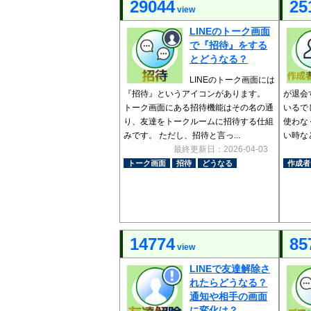
29044
25
view
LINEのトーク画面
で『招待』をする
とどうなる？
LINEのトーク画面には
『招待』というアイコンがあります。
が退会
トーク画面にある招待機能はその名の通
いるで
り、友達をトークルームに招待する仕組
使わな
みです。 ただし、招待と言っ...
い時な
最終更新日：2026-04-03
トーク画面
招待
どうなる
作成者
14774
85
view
LINEで友達解除さ
れたらどうなる？
通知や相手の画面
に変化は？